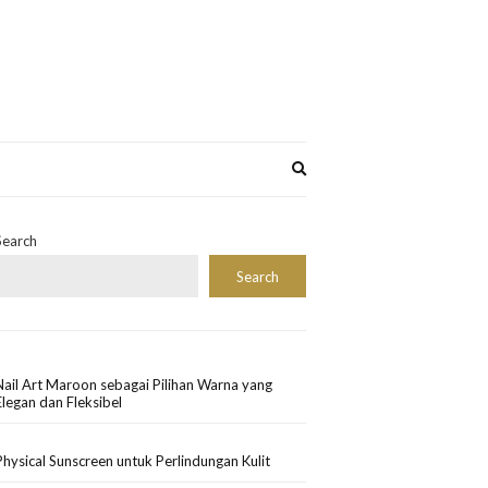
Expand
search
form
Search
Search
Nail Art Maroon sebagai Pilihan Warna yang
Elegan dan Fleksibel
Physical Sunscreen untuk Perlindungan Kulit