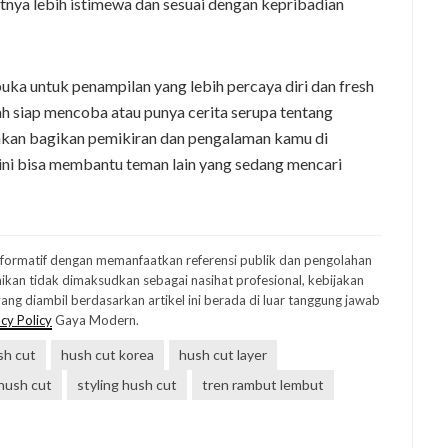
nya lebih istimewa dan sesuai dengan kepribadian
a untuk penampilan yang lebih percaya diri dan fresh
h siap mencoba atau punya cerita serupa tentang
kan bagikan pemikiran dan pengalaman kamu di
 ini bisa membantu teman lain yang sedang mencari
informatif dengan memanfaatkan referensi publik dan pengolahan
ikan tidak dimaksudkan sebagai nasihat profesional, kebijakan
ng diambil berdasarkan artikel ini berada di luar tanggung jawab
cy Policy
Gaya Modern.
sh cut
hush cut korea
hush cut layer
hush cut
styling hush cut
tren rambut lembut