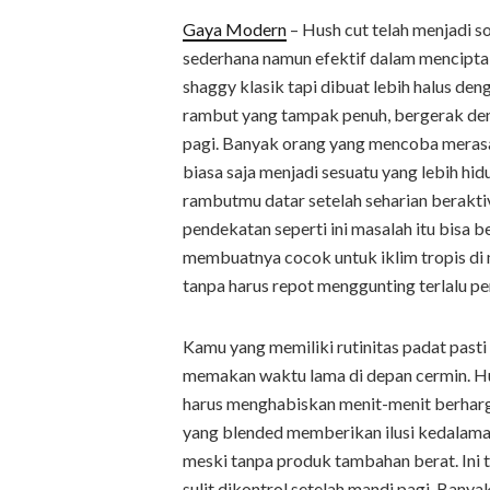
Gaya Modern
– Hush cut telah menjadi s
sederhana namun efektif dalam menciptaka
shaggy klasik tapi dibuat lebih halus den
rambut yang tampak penuh, bergerak den
pagi. Banyak orang yang mencoba meras
biasa saja menjadi sesuatu yang lebih 
rambutmu datar setelah seharian berakti
pendekatan seperti ini masalah itu bisa 
membuatnya cocok untuk iklim tropis di
tanpa harus repot menggunting terlalu p
Kamu yang memiliki rutinitas padat past
memakan waktu lama di depan cermin. H
harus menghabiskan menit-menit berharga
yang blended memberikan ilusi kedalaman
meski tanpa produk tambahan berat. Ini
sulit dikontrol setelah mandi pagi. Ban