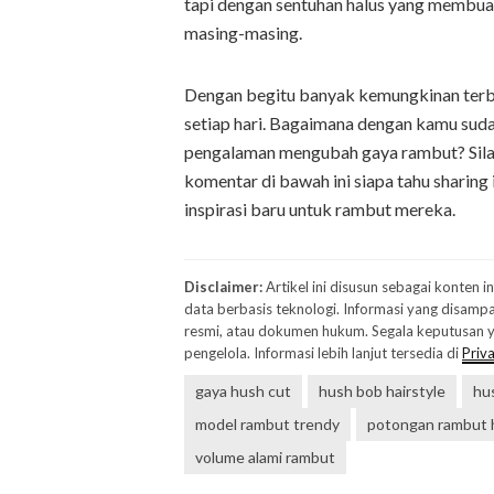
tapi dengan sentuhan halus yang membuat
masing-masing.
Dengan begitu banyak kemungkinan terbuk
setiap hari. Bagaimana dengan kamu suda
pengalaman mengubah gaya rambut? Sila
komentar di bawah ini siapa tahu sharing
inspirasi baru untuk rambut mereka.
Disclaimer:
Artikel ini disusun sebagai konten 
data berbasis teknologi. Informasi yang disampa
resmi, atau dokumen hukum. Segala keputusan ya
pengelola. Informasi lebih lanjut tersedia di
Priva
gaya hush cut
hush bob hairstyle
hu
model rambut trendy
potongan rambut 
volume alami rambut