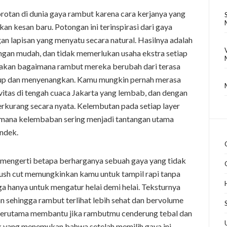
orotan di dunia gaya rambut karena cara kerjanya yang
n kesan baru. Potongan ini terinspirasi dari gaya
gan lapisan yang menyatu secara natural. Hasilnya adalah
gan mudah, dan tidak memerlukan usaha ekstra setiap
akan bagaimana rambut mereka berubah dari terasa
hidup dan menyenangkan. Kamu mungkin pernah merasa
vitas di tengah cuaca Jakarta yang lembab, dan dengan
berkurang secara nyata. Kelembutan pada setiap layer
 mana kelembaban sering menjadi tantangan utama
endek.
i mengerti betapa berharganya sebuah gaya yang tidak
ush cut memungkinkan kamu untuk tampil rapi tanpa
 hanya untuk mengatur helai demi helai. Teksturnya
 sehingga rambut terlihat lebih sehat dan bervolume
 terutama membantu jika rambutmu cenderung tebal dan
yak yang menemukan bahwa setelah memilih gaya ini