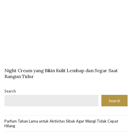
Night Cream yang Bikin Kulit Lembap dan Segar Saat
Bangun Tidur
Search
Search
Parfum Tahan Lama untuk Aktivitas Sibuk Agar Wangi Tidak Cepat
Hilang
Cewek Kue yang Sering Jadi Topik di Media Sosial Anak Muda
Lip Serum untuk Mengatasi Bibir Kering yang Mengganggu Aktivitas
Masker Komedo untuk Membersihkan Pori-pori Tersumbat di Wajah
Obat Totol Jerawat Efektif Mengatasi Bintik Merah Bandel