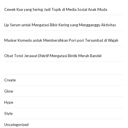
Create
Glow
Hype
Style
Uncategorized
Vibe
About Gayamodern.com
Gayamodern.com hadir untuk memberikan inspirasi gaya hidup,
fashion, dan kreativitas bagi anak muda yang ingin tampil percaya diri
dan hidup lebih mindful.
Privacy Policy – Gayamodern.com