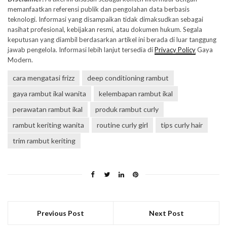
memanfaatkan referensi publik dan pengolahan data berbasis
teknologi. Informasi yang disampaikan tidak dimaksudkan sebagai
nasihat profesional, kebijakan resmi, atau dokumen hukum. Segala
keputusan yang diambil berdasarkan artikel ini berada di luar tanggung
jawab pengelola. Informasi lebih lanjut tersedia di
Privacy Policy
Gaya
Modern.
cara mengatasi frizz
deep conditioning rambut
gaya rambut ikal wanita
kelembapan rambut ikal
perawatan rambut ikal
produk rambut curly
rambut keriting wanita
routine curly girl
tips curly hair
trim rambut keriting
Previous Post
Next Post