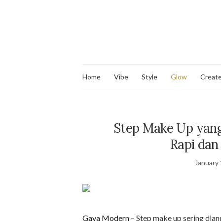
Home
Vibe
Style
Glow
Creat
Step Make Up yan
Rapi dan
January 
Gaya Modern
– Step make up sering dian