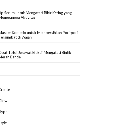
Lip Serum untuk Mengatasi Bibir Kering yang
Mengganggu Aktivitas
Masker Komedo untuk Membersihkan Pori-pori
Tersumbat di Wajah
Obat Totol Jerawat Efektif Mengatasi Bintik
Merah Bandel
Create
Glow
Hype
Style