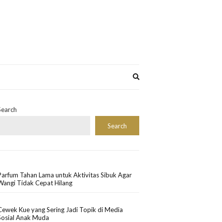
Expand
search
form
Search
Search
Parfum Tahan Lama untuk Aktivitas Sibuk Agar
Wangi Tidak Cepat Hilang
Cewek Kue yang Sering Jadi Topik di Media
Sosial Anak Muda