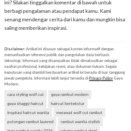
ini? Silakan tinggalkan komentar di bawah untuk
berbagi pengalaman atau pendapat kamu. Kami
senang mendengar cerita dari kamu dan mungkin bisa
saling memberikan inspirasi.
Disclaimer:
Artikel ini disusun sebagai konten informatif dengan
memanfaatkan referensi publik dan pengolahan data berbasis
teknologi. Informasi yang disampaikan tidak dimaksudkan sebagai
nasihat profesional, kebijakan resmi, atau dokumen hukum. Segala
keputusan yang diambil berdasarkan artikel ini berada di luar tanggung
jawab pengelola. Informasi lebih lanjut tersedia di
Privacy Policy
Gaya
Modern.
cara styling wolf cut
gaya rambut modern
gaya shaggy haircut
haircut bertekstur
inspirasi haircut wanita
merawat wolf cut rambut
potongan rambut layered
rambut wanita stylish
tren rambut wanita 2026
volume rambut alami