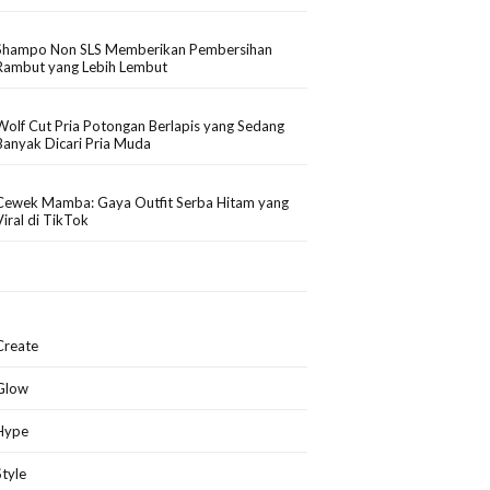
Shampo Non SLS Memberikan Pembersihan
Rambut yang Lebih Lembut
Wolf Cut Pria Potongan Berlapis yang Sedang
Banyak Dicari Pria Muda
Cewek Mamba: Gaya Outfit Serba Hitam yang
Viral di TikTok
Create
Glow
Hype
Style