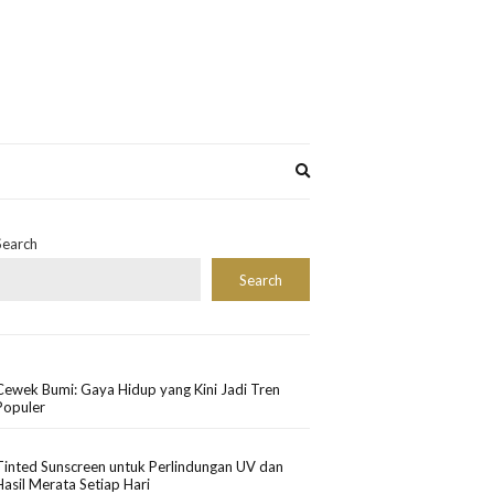
Expand
search
form
Search
Search
Cewek Bumi: Gaya Hidup yang Kini Jadi Tren
Populer
Tinted Sunscreen untuk Perlindungan UV dan
Hasil Merata Setiap Hari