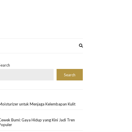
Expand
search
form
Search
Search
Moisturizer untuk Menjaga Kelembapan Kulit
Cewek Bumi: Gaya Hidup yang Kini Jadi Tren
Populer