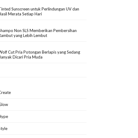
Tinted Sunscreen untuk Perlindungan UV dan
Hasil Merata Setiap Hari
Shampo Non SLS Memberikan Pembersihan
Rambut yang Lebih Lembut
Wolf Cut Pria Potongan Berlapis yang Sedang
Banyak Dicari Pria Muda
Create
Glow
Hype
Style