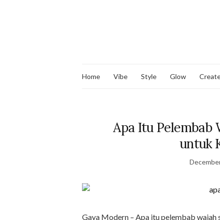
Home
Vibe
Style
Glow
Creat
Apa Itu Pelembab 
untuk 
December
Gaya Modern – Apa itu pelembab wajah s