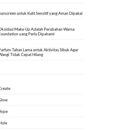
Sunscreen untuk Kulit Sensitif yang Aman Dipakai
Oksidasi Make Up Adalah Perubahan Warna
Foundation yang Perlu Dipahami
Parfum Tahan Lama untuk Aktivitas Sibuk Agar
Wangi Tidak Cepat Hilang
Create
Glow
Hype
Style