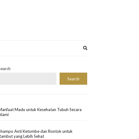
Expand
search
form
Search
Search
Manfaat Madu untuk Kesehatan Tubuh Secara
Alami
Shampo Anti Ketombe dan Rontok untuk
Rambut yang Lebih Sehat