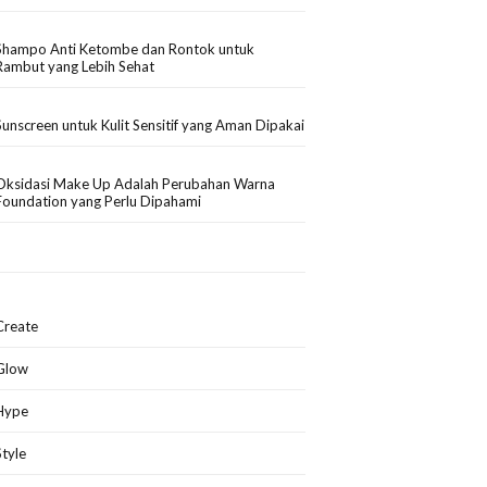
Shampo Anti Ketombe dan Rontok untuk
Rambut yang Lebih Sehat
Sunscreen untuk Kulit Sensitif yang Aman Dipakai
Oksidasi Make Up Adalah Perubahan Warna
Foundation yang Perlu Dipahami
Create
Glow
Hype
Style