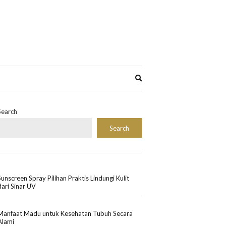
Expand
search
form
Search
Search
Sunscreen Spray Pilihan Praktis Lindungi Kulit
dari Sinar UV
Manfaat Madu untuk Kesehatan Tubuh Secara
Alami