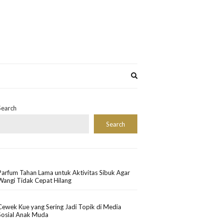
Expand
search
form
Search
Search
Parfum Tahan Lama untuk Aktivitas Sibuk Agar
Wangi Tidak Cepat Hilang
Cewek Kue yang Sering Jadi Topik di Media
Sosial Anak Muda