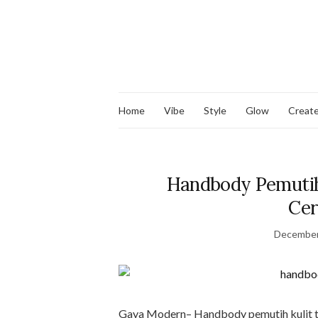
Home
Vibe
Style
Glow
Creat
Handbody Pemutih 
Cer
December
Gaya Modern– Handbody pemutih kulit te