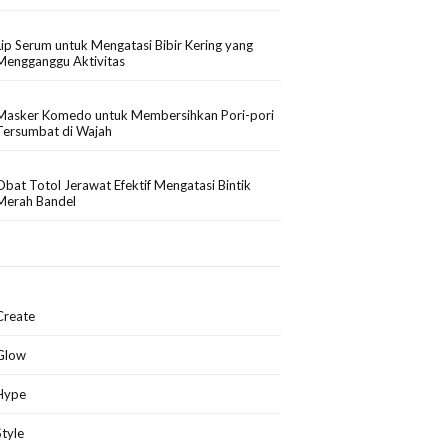
Lip Serum untuk Mengatasi Bibir Kering yang
Mengganggu Aktivitas
Masker Komedo untuk Membersihkan Pori-pori
Tersumbat di Wajah
Obat Totol Jerawat Efektif Mengatasi Bintik
Merah Bandel
Create
Glow
Hype
Style