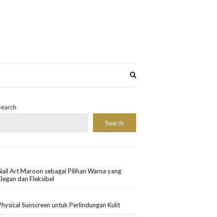
Expand
search
form
Search
Search
Nail Art Maroon sebagai Pilihan Warna yang
Elegan dan Fleksibel
Physical Sunscreen untuk Perlindungan Kulit