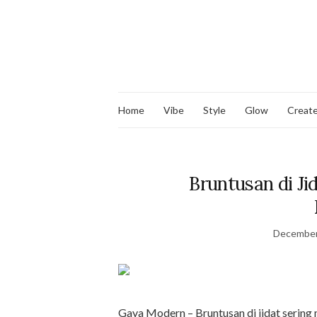
Home
Vibe
Style
Glow
Creat
Bruntusan di Ji
December
Gaya Modern – Bruntusan di jidat sering 