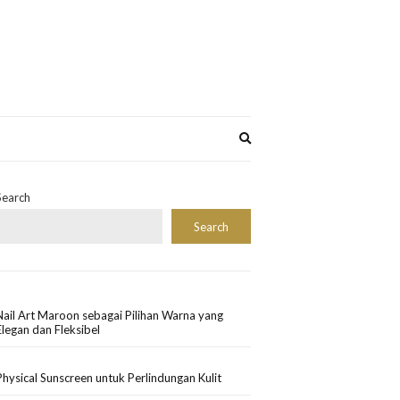
Expand
search
form
Search
Search
Nail Art Maroon sebagai Pilihan Warna yang
Elegan dan Fleksibel
Physical Sunscreen untuk Perlindungan Kulit