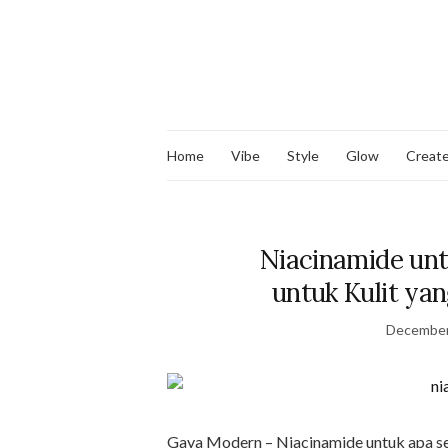
Home
Vibe
Style
Glow
Creat
Niacinamide un
untuk Kulit ya
December
Gaya Modern – Niacinamide untuk apa se