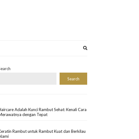
Expand
search
form
Search
Search
Haircare Adalah Kunci Rambut Sehat: Kenali Cara
Merawatnya dengan Tepat
Keratin Rambut untuk Rambut Kuat dan Berkilau
Alami