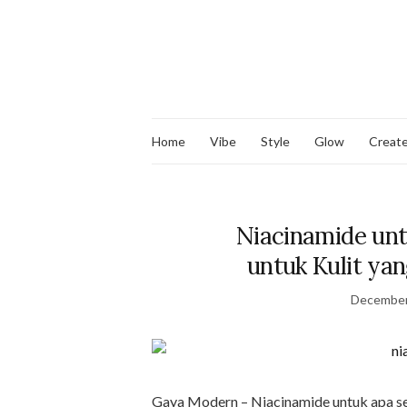
Home
Vibe
Style
Glow
Creat
Niacinamide un
untuk Kulit ya
December
Gaya Modern – Niacinamide untuk apa se