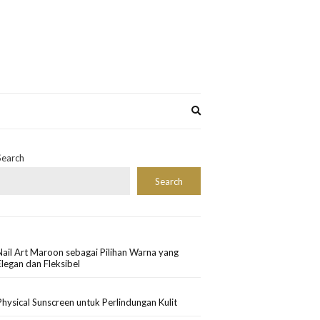
Expand
search
form
Search
Search
Nail Art Maroon sebagai Pilihan Warna yang
Elegan dan Fleksibel
Physical Sunscreen untuk Perlindungan Kulit