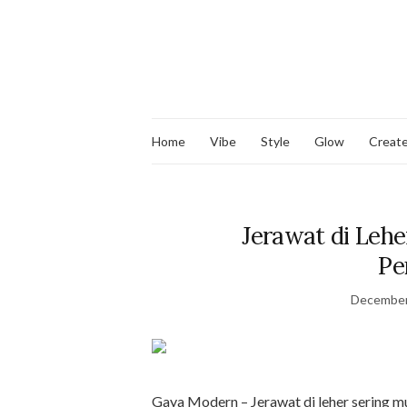
Home
Vibe
Style
Glow
Creat
Jerawat di Lehe
Pe
December
Gaya Modern – Jerawat di leher sering mu