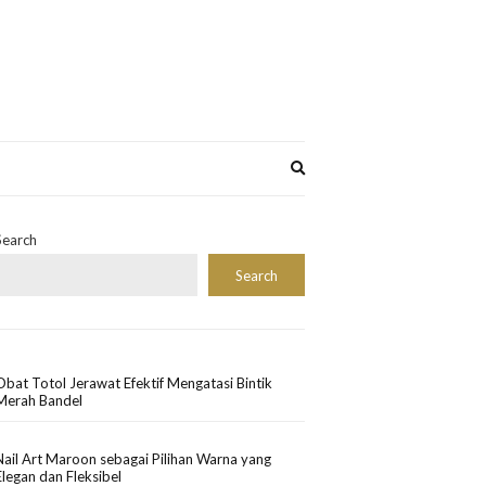
Expand
search
form
Search
Search
Obat Totol Jerawat Efektif Mengatasi Bintik
Merah Bandel
Nail Art Maroon sebagai Pilihan Warna yang
Elegan dan Fleksibel