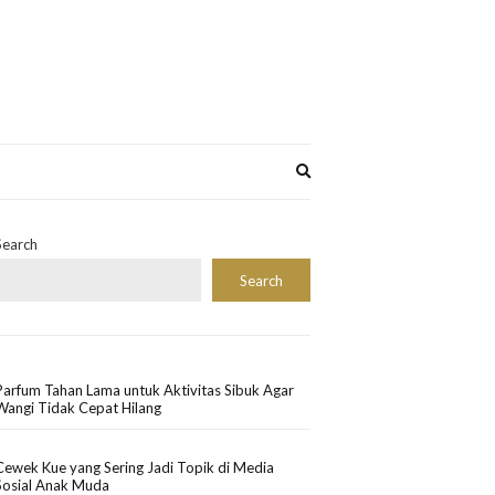
Expand
search
form
Search
Search
Parfum Tahan Lama untuk Aktivitas Sibuk Agar
Wangi Tidak Cepat Hilang
Cewek Kue yang Sering Jadi Topik di Media
Sosial Anak Muda