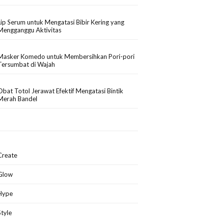
Lip Serum untuk Mengatasi Bibir Kering yang
Mengganggu Aktivitas
Masker Komedo untuk Membersihkan Pori-pori
Tersumbat di Wajah
Obat Totol Jerawat Efektif Mengatasi Bintik
Merah Bandel
Create
Glow
Hype
Style