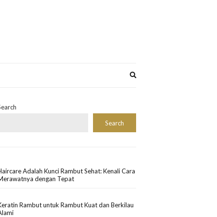
Expand
search
form
Search
Search
Haircare Adalah Kunci Rambut Sehat: Kenali Cara
Merawatnya dengan Tepat
Keratin Rambut untuk Rambut Kuat dan Berkilau
Alami