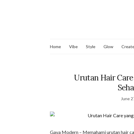
Home
Vibe
Style
Glow
Creat
Urutan Hair Car
Seha
June 2
Gaya Modern – Memahami urutan hair car