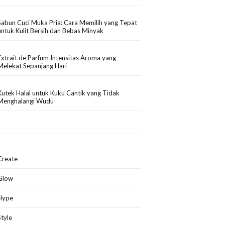
Sabun Cuci Muka Pria: Cara Memilih yang Tepat
untuk Kulit Bersih dan Bebas Minyak
Extrait de Parfum Intensitas Aroma yang
Melekat Sepanjang Hari
Kutek Halal untuk Kuku Cantik yang Tidak
Menghalangi Wudu
Create
Glow
Hype
Style