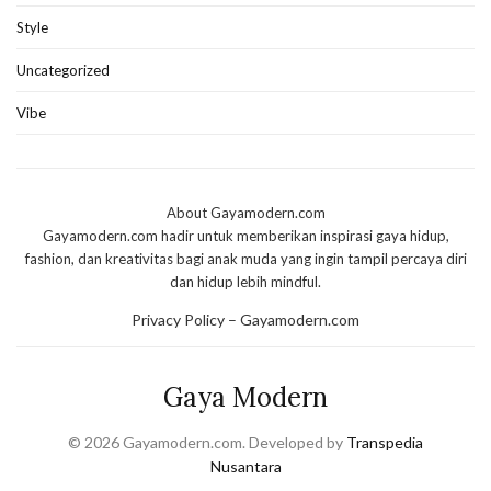
Style
Uncategorized
Vibe
About Gayamodern.com
Gayamodern.com hadir untuk memberikan inspirasi gaya hidup,
fashion, dan kreativitas bagi anak muda yang ingin tampil percaya diri
dan hidup lebih mindful.
Privacy Policy – Gayamodern.com
Gaya Modern
© 2026 Gayamodern.com. Developed by
Transpedia
Nusantara