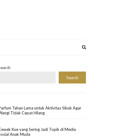
Expand
search
form
Search
Search
Parfum Tahan Lama untuk Aktivitas Sibuk Agar
Wangi Tidak Cepat Hilang
Cewek Kue yang Sering Jadi Topik di Media
Sosial Anak Muda