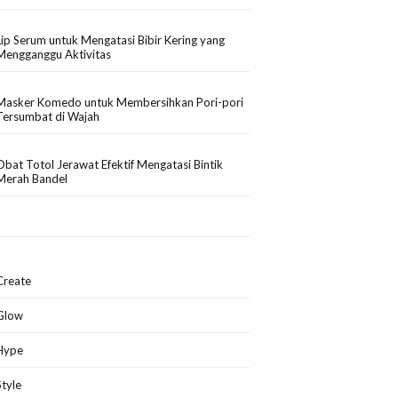
Lip Serum untuk Mengatasi Bibir Kering yang
Mengganggu Aktivitas
Masker Komedo untuk Membersihkan Pori-pori
Tersumbat di Wajah
Obat Totol Jerawat Efektif Mengatasi Bintik
Merah Bandel
Create
Glow
Hype
Style