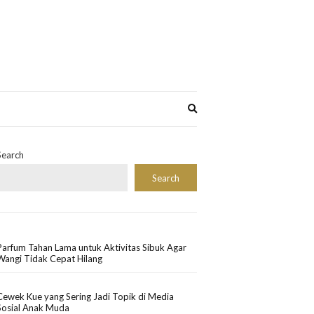
Expand
search
form
Search
Search
Parfum Tahan Lama untuk Aktivitas Sibuk Agar
Wangi Tidak Cepat Hilang
Cewek Kue yang Sering Jadi Topik di Media
Sosial Anak Muda