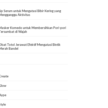
Lip Serum untuk Mengatasi Bibir Kering yang
Mengganggu Aktivitas
Masker Komedo untuk Membersihkan Pori-pori
Tersumbat di Wajah
Obat Totol Jerawat Efektif Mengatasi Bintik
Merah Bandel
Create
Glow
Hype
Style