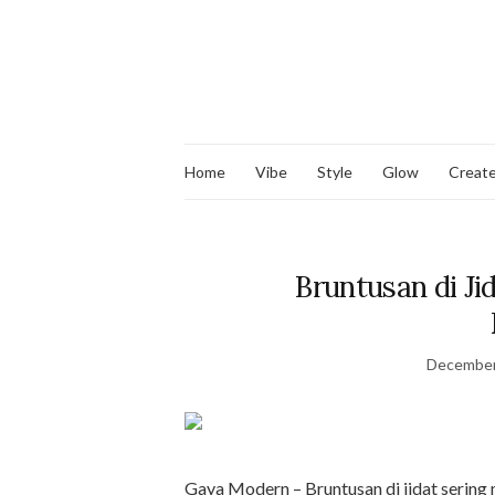
Home
Vibe
Style
Glow
Creat
Bruntusan di Ji
December
Gaya Modern – Bruntusan di jidat sering 