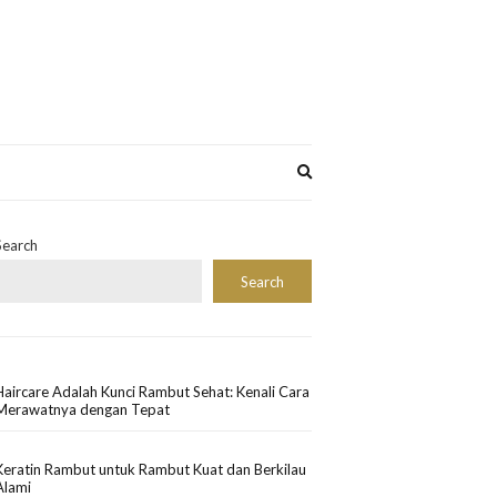
Expand
search
form
Search
Search
Haircare Adalah Kunci Rambut Sehat: Kenali Cara
Merawatnya dengan Tepat
Keratin Rambut untuk Rambut Kuat dan Berkilau
Alami