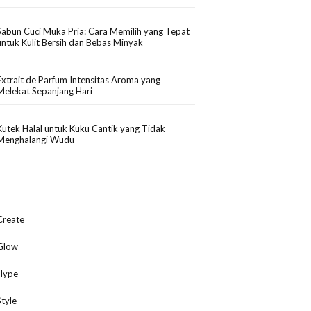
Sabun Cuci Muka Pria: Cara Memilih yang Tepat
untuk Kulit Bersih dan Bebas Minyak
Extrait de Parfum Intensitas Aroma yang
Melekat Sepanjang Hari
Kutek Halal untuk Kuku Cantik yang Tidak
Menghalangi Wudu
Create
Glow
Hype
Style