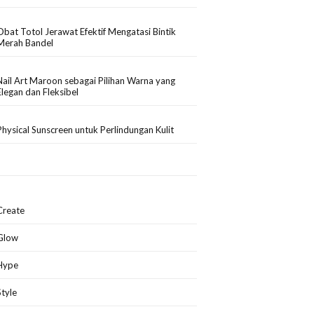
Obat Totol Jerawat Efektif Mengatasi Bintik
Merah Bandel
Nail Art Maroon sebagai Pilihan Warna yang
Elegan dan Fleksibel
Physical Sunscreen untuk Perlindungan Kulit
Create
Glow
Hype
Style