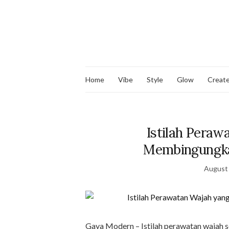
Home
Vibe
Style
Glow
Creat
Istilah Peraw
Membingungka
August 
Gaya Modern – Istilah perawatan wajah se