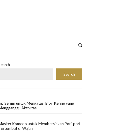
Expand
search
form
Search
Search
Lip Serum untuk Mengatasi Bibir Kering yang
Mengganggu Aktivitas
Masker Komedo untuk Membersihkan Pori-pori
Tersumbat di Wajah