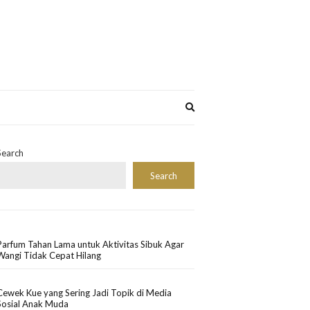
Expand
search
form
Search
Search
Parfum Tahan Lama untuk Aktivitas Sibuk Agar
Wangi Tidak Cepat Hilang
Cewek Kue yang Sering Jadi Topik di Media
Sosial Anak Muda