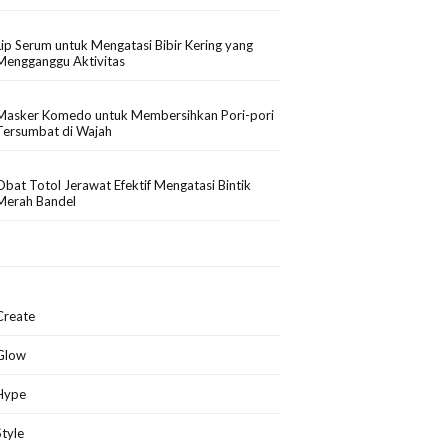
Lip Serum untuk Mengatasi Bibir Kering yang
Mengganggu Aktivitas
Masker Komedo untuk Membersihkan Pori-pori
Tersumbat di Wajah
Obat Totol Jerawat Efektif Mengatasi Bintik
Merah Bandel
Create
Glow
Hype
Style