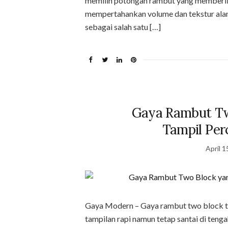
memilih potongan rambut yang memberika
mempertahankan volume dan tekstur alam
sebagai salah satu […]
Gaya Rambut Tw
Tampil Perc
April 1
Gaya Modern – Gaya rambut two block te
tampilan rapi namun tetap santai di teng