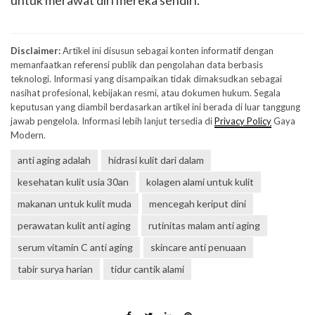
untuk merawat diri mereka sendiri.
Disclaimer:
Artikel ini disusun sebagai konten informatif dengan
memanfaatkan referensi publik dan pengolahan data berbasis
teknologi. Informasi yang disampaikan tidak dimaksudkan sebagai
nasihat profesional, kebijakan resmi, atau dokumen hukum. Segala
keputusan yang diambil berdasarkan artikel ini berada di luar tanggung
jawab pengelola. Informasi lebih lanjut tersedia di
Privacy Policy
Gaya
Modern.
anti aging adalah
hidrasi kulit dari dalam
kesehatan kulit usia 30an
kolagen alami untuk kulit
makanan untuk kulit muda
mencegah keriput dini
perawatan kulit anti aging
rutinitas malam anti aging
serum vitamin C anti aging
skincare anti penuaan
tabir surya harian
tidur cantik alami