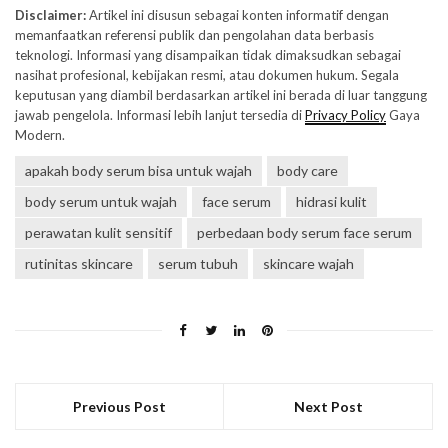
Disclaimer:
Artikel ini disusun sebagai konten informatif dengan
memanfaatkan referensi publik dan pengolahan data berbasis
teknologi. Informasi yang disampaikan tidak dimaksudkan sebagai
nasihat profesional, kebijakan resmi, atau dokumen hukum. Segala
keputusan yang diambil berdasarkan artikel ini berada di luar tanggung
jawab pengelola. Informasi lebih lanjut tersedia di
Privacy Policy
Gaya
Modern.
apakah body serum bisa untuk wajah
body care
body serum untuk wajah
face serum
hidrasi kulit
perawatan kulit sensitif
perbedaan body serum face serum
rutinitas skincare
serum tubuh
skincare wajah
Previous Post
Next Post