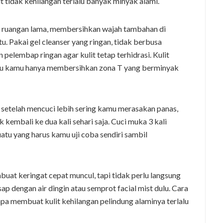
t tidak kehilangan terlalu banyak minyak alami.
uar ruangan lama, membersihkan wajah tambahan di
u. Pakai gel cleanser yang ringan, tidak berbusa
 pelembap ringan agar kulit tetap terhidrasi. Kulit
au kamu hanya membersihkan zona T yang berminyak
au setelah mencuci lebih sering kamu merasakan panas,
k kembali ke dua kali sehari saja. Cuci muka 3 kali
uatu yang harus kamu uji coba sendiri sambil
at keringat cepat muncul, tapi tidak perlu langsung
ap dengan air dingin atau semprot facial mist dulu. Cara
a membuat kulit kehilangan pelindung alaminya terlalu