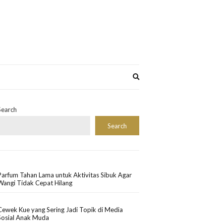
Expand
search
form
Search
Search
Parfum Tahan Lama untuk Aktivitas Sibuk Agar
Wangi Tidak Cepat Hilang
Cewek Kue yang Sering Jadi Topik di Media
Sosial Anak Muda