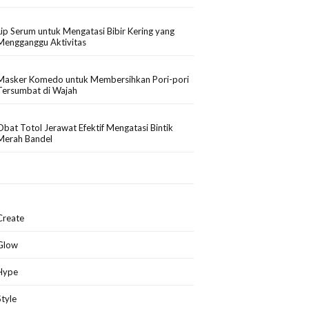
Lip Serum untuk Mengatasi Bibir Kering yang
Mengganggu Aktivitas
Masker Komedo untuk Membersihkan Pori-pori
Tersumbat di Wajah
Obat Totol Jerawat Efektif Mengatasi Bintik
Merah Bandel
Create
Glow
Hype
Style