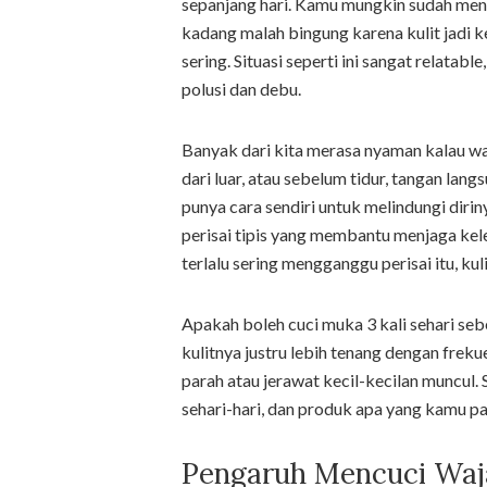
sepanjang hari. Kamu mungkin sudah menc
kadang malah bingung karena kulit jadi k
sering. Situasi seperti ini sangat relatabl
polusi dan debu.
Banyak dari kita merasa nyaman kalau waj
dari luar, atau sebelum tidur, tangan la
punya cara sendiri untuk melindungi diriny
perisai tipis yang membantu menjaga kel
terlalu sering mengganggu perisai itu, k
Apakah boleh cuci muka 3 kali sehari se
kulitnya justru lebih tenang dengan freku
parah atau jerawat kecil-kecilan muncul. 
sehari-hari, dan produk apa yang kamu p
Pengaruh Mencuci Waja