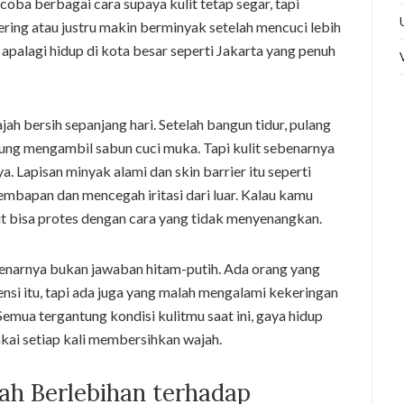
oba berbagai cara supaya kulit tetap segar, tapi
ering atau justru makin berminyak setelah mencuci lebih
e, apalagi hidup di kota besar seperti Jakarta yang penuh
ah bersih sepanjang hari. Setelah bangun tidur, pulang
ngsung mengambil sabun cuci muka. Tapi kulit sebenarnya
a. Lapisan minyak alami dan skin barrier itu seperti
embapan dan mencegah iritasi dari luar. Kalau kamu
ulit bisa protes dengan cara yang tidak menyenangkan.
benarnya bukan jawaban hitam-putih. Ada orang yang
ensi itu, tapi ada juga yang malah mengalami kekeringan
Semua tergantung kondisi kulitmu saat ini, gaya hidup
akai setiap kali membersihkan wajah.
h Berlebihan terhadap