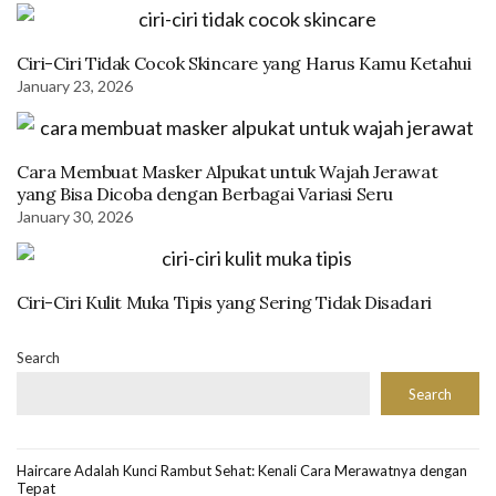
Ciri-Ciri Tidak Cocok Skincare yang Harus Kamu Ketahui
January 23, 2026
Cara Membuat Masker Alpukat untuk Wajah Jerawat
yang Bisa Dicoba dengan Berbagai Variasi Seru
January 30, 2026
Ciri-Ciri Kulit Muka Tipis yang Sering Tidak Disadari
Search
Search
Haircare Adalah Kunci Rambut Sehat: Kenali Cara Merawatnya dengan
Tepat