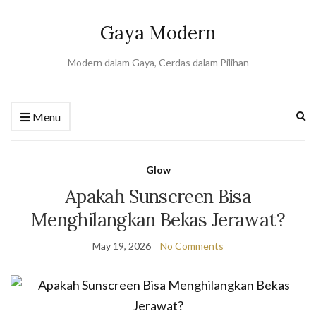
Gaya Modern
Modern dalam Gaya, Cerdas dalam Pilihan
Ex
Menu
se
fo
Glow
Apakah Sunscreen Bisa
Menghilangkan Bekas Jerawat?
May 19, 2026
No Comments