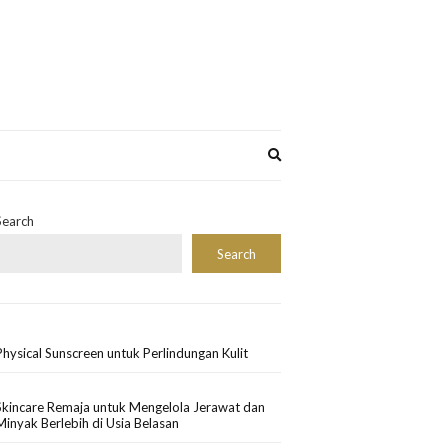
Expand
search
form
Search
Search
Physical Sunscreen untuk Perlindungan Kulit
Skincare Remaja untuk Mengelola Jerawat dan
Minyak Berlebih di Usia Belasan