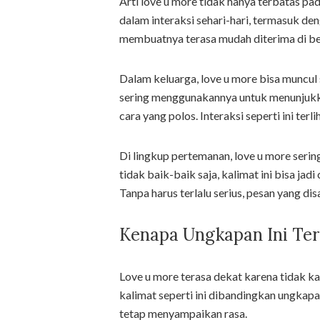
Arti love u more tidak hanya terbatas 
dalam interaksi sehari-hari, termasuk den
membuatnya terasa mudah diterima di ber
Dalam keluarga, love u more bisa muncul
sering menggunakannya untuk menunjukk
cara yang polos. Interaksi seperti ini ter
Di lingkup pertemanan, love u more seri
tidak baik-baik saja, kalimat ini bisa ja
Tanpa harus terlalu serius, pesan yang di
Kenapa Ungkapan Ini Ter
Love u more terasa dekat karena tidak 
kalimat seperti ini dibandingkan ungkapan
tetap menyampaikan rasa.