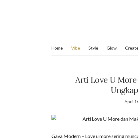
Home
Vibe
Style
Glow
Creat
Arti Love U More
Ungkapa
April 1
Gaya Modern
– Love u more sering muncu