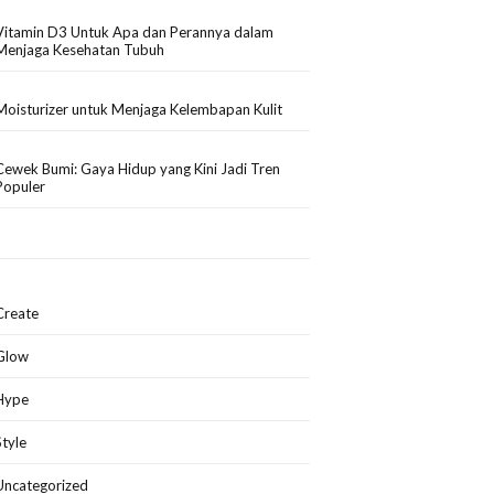
Vitamin D3 Untuk Apa dan Perannya dalam
Menjaga Kesehatan Tubuh
Moisturizer untuk Menjaga Kelembapan Kulit
Cewek Bumi: Gaya Hidup yang Kini Jadi Tren
Populer
Create
Glow
Hype
Style
Uncategorized