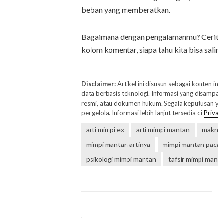
beban yang memberatkan.
Bagaimana dengan pengalamanmu? Cerita
kolom komentar, siapa tahu kita bisa sali
Disclaimer:
Artikel ini disusun sebagai konten 
data berbasis teknologi. Informasi yang disampa
resmi, atau dokumen hukum. Segala keputusan ya
pengelola. Informasi lebih lanjut tersedia di
Priva
arti mimpi ex
arti mimpi mantan
makn
mimpi mantan artinya
mimpi mantan pac
psikologi mimpi mantan
tafsir mimpi ma