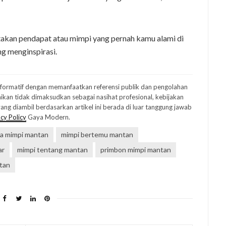
kan pendapat atau mimpi yang pernah kamu alami di
ng menginspirasi.
informatif dengan memanfaatkan referensi publik dan pengolahan
ikan tidak dimaksudkan sebagai nasihat profesional, kebijakan
ng diambil berdasarkan artikel ini berada di luar tanggung jawab
cy Policy
Gaya Modern.
a mimpi mantan
mimpi bertemu mantan
ar
mimpi tentang mantan
primbon mimpi mantan
ntan