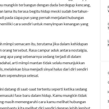
 Kamu mungkin terbangun dengan dada berdegup kencang,
n lama itu terasa begitu hidup meski sudah bertahun-
erjadi pada siapa pun yang pernah menjalani hubungan
a memiliki cara sendiri untuk menyimpan kenangan yang
ah mimpi semacam itu, terutama jika dalam kehidupan
n orang tersebut. Rasa campur aduk antara nostalgia,
ntang apa yang sebenarnya sedang terjadi di dalam
Padahal, arti mimpi mantan tidak selalu menunjukkan
 melainkan bisa menjadi sinyal halus dari diri sendiri
um sepenuhnya selesai.
 datang di saat-saat tertentu seperti ketika sedang
emasuki fase baru dalam hidup. Kamu mungkin tidak
yang masih memengaruhi cara kamu melihat hubungan
mbantu kita melihat diri sendiri dengan lebih lembut,