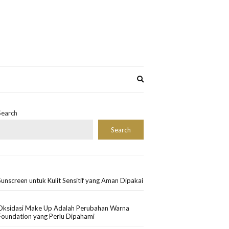
Expand
search
form
Search
Search
Sunscreen untuk Kulit Sensitif yang Aman Dipakai
Oksidasi Make Up Adalah Perubahan Warna
Foundation yang Perlu Dipahami