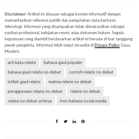
Disclaimer:
Artikel ini disusun sebagai konten informatif dengan
memanfaatkan referensi publik dan pengolahan data berbasis
teknologi. Informasi yang disampaikan tidak dimaksudkan sebagai
nasihat profesional, kebijakan resmi, atau dokumen hukum. Segala
keputusan yang diambil berdasarkan artikel ini berada di luar tanggung
jawab pengelola. Informasi lebih lanjut tersedia di
Privacy Policy
Gaya
Modern.
arti kata relate
bahasa gaul populer
bahasa gaul relate no debat
contoh relate no debat
istilah gaul relate
makna relate no debat
penggunaan relate no debat
relate no debat
relate no debat artinya
tren bahasa sosial media