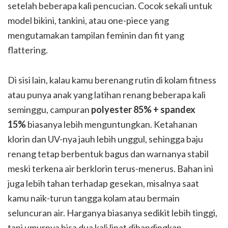
setelah beberapa kali pencucian. Cocok sekali untuk
model bikini, tankini, atau one-piece yang
mengutamakan tampilan feminin dan fit yang
flattering.
Di sisi lain, kalau kamu berenang rutin di kolam fitness
atau punya anak yang latihan renang beberapa kali
seminggu, campuran
polyester 85% + spandex
15%
biasanya lebih menguntungkan. Ketahanan
klorin dan UV-nya jauh lebih unggul, sehingga baju
renang tetap berbentuk bagus dan warnanya stabil
meski terkena air berklorin terus-menerus. Bahan ini
juga lebih tahan terhadap gesekan, misalnya saat
kamu naik-turun tangga kolam atau bermain
seluncuran air. Harganya biasanya sedikit lebih tinggi,
tapi umurnya bisa dua kali lipat dibandingkan