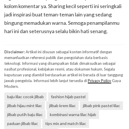
kolom komentar ya. Sharing kecil seperti ini seringkali
jadi inspirasi buat teman-teman lain yang sedang
bingung memadukan warna. Semoga penampilanmu
hari ini dan seterusnya selalu bikin hati senang.
Disclaimer:
Artikel ini disusun sebagai konten informatif dengan
memanfaatkan referensi publik dan pengolahan data berbasis
teknologi. Informasi yang disampaikan tidak dimaksudkan sebagai
nasihat profesional, kebijakan resmi, atau dokumen hukum. Segala
keputusan yang diambil berdasarkan artikel ini berada di luar tanggung
jawab pengelola. Informasi lebih lanjut tersedia di
Privacy Policy
Gaya
Modern.
baju lilac cocok jilbab
fashion hijab pastel
jilbab hijau mint lilac
jilbab krem lilac
jilbab pink pastel lilac
jilbab putih baju lilac
kombinasi warna lilac hijab
paduan jilbab lilac
tips mix and match lilac