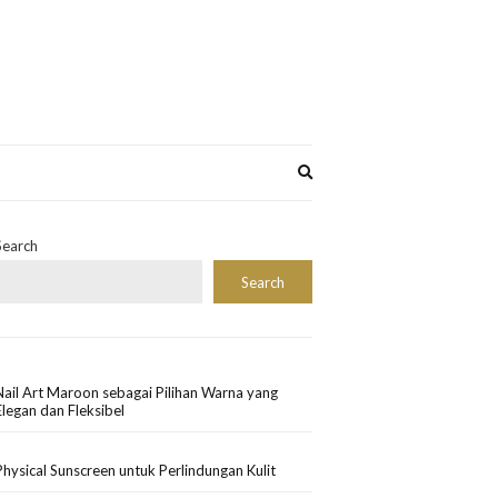
Expand
search
form
Search
Search
Nail Art Maroon sebagai Pilihan Warna yang
Elegan dan Fleksibel
Physical Sunscreen untuk Perlindungan Kulit