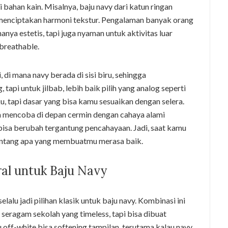
bahan kain. Misalnya, baju navy dari katun ringan
 menciptakan harmoni tekstur. Pengalaman banyak orang
nya estetis, tapi juga nyaman untuk aktivitas luar
breathable.
di mana navy berada di sisi biru, sehingga
api untuk jilbab, lebih baik pilih yang analog seperti
ku, tapi dasar yang bisa kamu sesuaikan dengan selera.
encoba di depan cermin dengan cahaya alami
bisa berubah tergantung pencahayaan. Jadi, saat kamu
tentang apa yang membuatmu merasa baik.
ral untuk Baju Navy
elalu jadi pilihan klasik untuk baju navy. Kombinasi ini
 seragam sekolah yang timeless, tapi bisa dibuat
 off-white bisa softening tampilan, terutama kalau navy