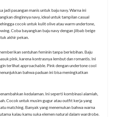
isa jadi pasangan manis untuk baju navy. Warna ini
kan dinginnya navy, ideal untuk tampilan casual
 sehingga cocok untuk kulit olive atau warm undertone,
lowing. Coba bayangkan baju navy dengan jilbab beige
tuk akhir pekan.
 memberikan sentuhan feminin tanpa berlebihan. Baju
asuk pink, karena kontrasnya lembut dan romantis. Ini
ngin terlihat approachable. Pink dengan undertone cool
 menunjukkan bahwa paduan ini bisa meningkatkan
menambahkan kedalaman. Ini seperti kombinasi alamiah,
nah. Cocok untuk musim gugur atau outfit kerja yang
sepatu matching. Banyak yang menemukan bahwa warna
rutama kalau kamu suka elemen natural dalam wardrobe.