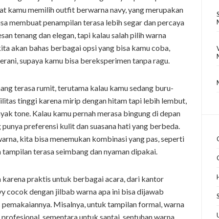
Saat kamu memilih outfit berwarna navy, yang merupakan
bisa membuat penampilan terasa lebih segar dan percaya
an tenang dan elegan, tapi kalau salah pilih warna
i, kita akan bahas berbagai opsi yang bisa kamu coba,
 berani, supaya kamu bisa bereksperimen tanpa ragu.
g terasa rumit, terutama kalau kamu sedang buru-
ilitas tinggi karena mirip dengan hitam tapi lebih lembut,
ak tone. Kalau kamu pernah merasa bingung di depan
g punya preferensi kulit dan suasana hati yang berbeda.
arna, kita bisa menemukan kombinasi yang pas, seperti
n tampilan terasa seimbang dan nyaman dipakai.
h karena praktis untuk berbagai acara, dari kantor
vy cocok dengan jilbab warna apa ini bisa dijawab
 pemakaiannya. Misalnya, untuk tampilan formal, warna
profesional, sementara untuk santai, sentuhan warna