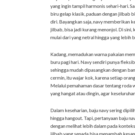
yang ingin tampil harmonis sehari-hari. 
biru gelap klasik, paduan dengan jilbab 
diri. Bayangkan saja, navy memberikan kes
jilbab, bisa jadi kurang menonjol. Di sin
mulai dari yang netral hingga yang lebih
Kadang, memadukan warna pakaian meman
buru pagi hari. Navy sendiri punya fleksib
sehingga mudah dipasangkan dengan bany
cermin, itu wajar kok, karena setiap oran
Melalui pemahaman dasar tentang roda w
yang hangat atau dingin, agar keseluruha
Dalam keseharian, baju navy sering dipili
hingga hangout. Tapi, pertanyaan baju na
dengan melihat lebih dalam pada konteks
jilbab yang senada bisa menambah kesan 