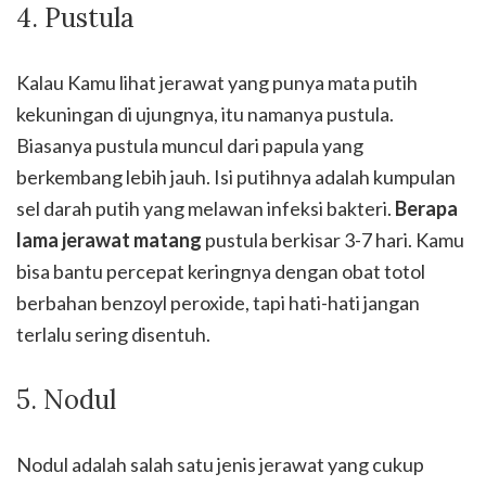
4. Pustula
Kalau Kamu lihat jerawat yang punya mata putih
kekuningan di ujungnya, itu namanya pustula.
Biasanya pustula muncul dari papula yang
berkembang lebih jauh. Isi putihnya adalah kumpulan
sel darah putih yang melawan infeksi bakteri.
Berapa
lama jerawat matang
pustula berkisar 3-7 hari. Kamu
bisa bantu percepat keringnya dengan obat totol
berbahan benzoyl peroxide, tapi hati-hati jangan
terlalu sering disentuh.
5. Nodul
Nodul adalah salah satu jenis jerawat yang cukup