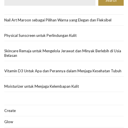
Search
Nail Art Maroon sebagai Pilihan Warna yang Elegan dan Fleksibel
Physical Sunscreen untuk Perlindungan Kulit
Skincare Remaja untuk Mengelola Jerawat dan Minyak Berlebih di Usia
Belasan
Vitamin D3 Untuk Apa dan Perannya dalam Menjaga Kesehatan Tubuh
Moisturizer untuk Menjaga Kelembapan Kulit
Create
Glow