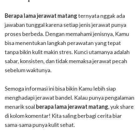
Berapa lama jerawat matang
ternyata nggak ada
jawaban tunggal karena setiap jenis jerawat punya
proses berbeda. Dengan memahami jenisnya, Kamu
bisa menentukan langkah perawatan yang tepat
tanpa bikin kulit makin stres. Kunci utamanya adalah
sabar, konsisten, dan tidak memaksa jerawat pecah
sebelum waktunya.
Semoga informasi ini bisa bikin Kamu lebih siap
menghadapi jerawat bandel. Kalau punya pengalaman
menarik soal
berapa lama jerawat matang
, yuk share
di kolom komentar! Kita saling berbagi cerita biar
sama-sama punya kulit sehat.