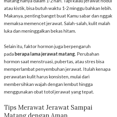
matang hanya dalam 1-2 hari. Tapi kalau jerawat nodul
atau kistik, bisa butuh waktu 1-2 minggu bahkan lebih.
Makanya, penting banget buat Kamu sabar dan nggak
memaksa memencet jerawat. Salah-salah, kulit malah
luka dan meninggalkan bekas hitam.
Selain itu, faktor hormon juga berpengaruh
pada
berapa lama jerawat matang
. Perubahan
hormon saat menstruasi, pubertas, atau stres bisa
memperlambat penyembuhan jerawat. Itulah kenapa
perawatan kulit harus konsisten, mulai dari
membersihkan wajah dengan lembut hingga
menggunakan obat totol jerawat yang tepat.
Tips Merawat Jerawat Sampai
Matang dengan Aman