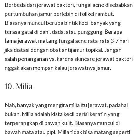
Berbeda dari jerawat bakteri, fungal acne disebabkan
pertumbuhan jamur berlebih di folikel rambut.
Biasanya muncul berupa bintik kecil banyak yang
terasa gatal di dahi, dada, atau punggung.
Berapa
lama jerawat matang
fungal acne rata-rata 3-7 hari
jika diatasi dengan obat antijamur topikal. Jangan
salah penanganan ya, karena skincare jerawat bakteri
nggak akan mempan kalau jerawatnya jamur.
10. Milia
Nah, banyak yang mengira milia itu jerawat, padahal
bukan. Milia adalah kista kecil berisi keratin yang
terperangkap di bawah kulit. Biasanya muncul di
bawah mata atau pipi. Milia tidak bisa matang seperti