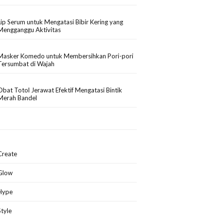
Lip Serum untuk Mengatasi Bibir Kering yang
Mengganggu Aktivitas
Masker Komedo untuk Membersihkan Pori-pori
Tersumbat di Wajah
Obat Totol Jerawat Efektif Mengatasi Bintik
Merah Bandel
Create
Glow
Hype
Style