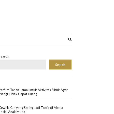
Expand
search
form
Search
Search
Parfum Tahan Lama untuk Aktivitas Sibuk Agar
Wangi Tidak Cepat Hilang
Cewek Kue yang Sering Jadi Topik di Media
Sosial Anak Muda