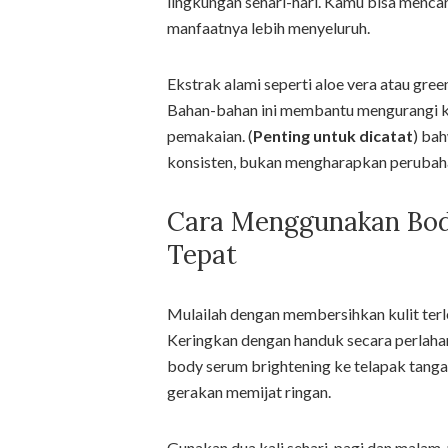
lingkungan sehari-hari. Kamu bisa menc
manfaatnya lebih menyeluruh.
Ekstrak alami seperti aloe vera atau gre
Bahan-bahan ini membantu mengurangi k
pemakaian. (
Penting untuk dicatat
) ba
konsisten, bukan mengharapkan perubaha
Cara Menggunakan Bod
Tepat
Mulailah dengan membersihkan kulit ter
Keringkan dengan handuk secara perlaha
body serum brightening ke telapak tangan
gerakan memijat ringan.
Gunakan dua kali sehari, pagi dan malam, u