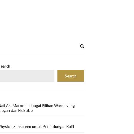
Expand
search
form
Search
Search
Nail Art Maroon sebagai Pilihan Warna yang
Elegan dan Fleksibel
Physical Sunscreen untuk Perlindungan Kulit