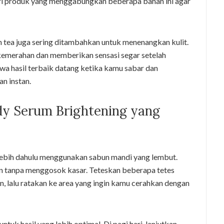
ari produk yang menggabungkan beberapa bahan ini agar
en tea juga sering ditambahkan untuk menenangkan kulit.
emerahan dan memberikan sensasi segar setelah
hwa hasil terbaik datang ketika kamu sabar dan
n instan.
y Serum Brightening yang
lebih dahulu menggunakan sabun mandi yang lembut.
n tanpa menggosok kasar. Teteskan beberapa tetes
, lalu ratakan ke area yang ingin kamu cerahkan dengan
ntuk hasil yang lebih optimal. Di pagi hari, lanjutkan