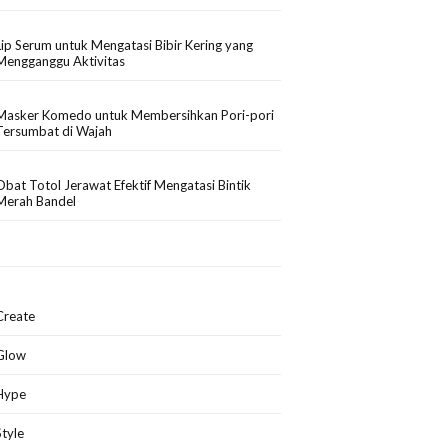
Lip Serum untuk Mengatasi Bibir Kering yang
Mengganggu Aktivitas
Masker Komedo untuk Membersihkan Pori-pori
Tersumbat di Wajah
Obat Totol Jerawat Efektif Mengatasi Bintik
Merah Bandel
Create
Glow
Hype
Style