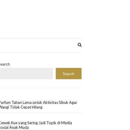
Expand
search
form
Search
Search
Parfum Tahan Lama untuk Aktivitas Sibuk Agar
Wangi Tidak Cepat Hilang
Cewek Kue yang Sering Jadi Topik di Media
Sosial Anak Muda