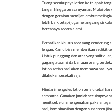
Tuang secukupnya lotion ke telapak tan
tangan hingga terasa nyaman. Mulai oles 
dengan gerakan memijat lembut melingka
lebih baik tetapi juga merangsang sirkula
bercahaya secara alami.
Perhatikan khusus area yang cenderung san
lengan. Kamu bisa memberikan sedikit teka
Untuk punggung dan area yang sulit dija
gagang atau minta bantuan orang terdeka
lotion setiap hari akan membawa hasil yan
dilakukan sesekali saja.
Hindari mengoles lotion terlalu tebal ka
sempurna. Gunakan jumlah secukupnya saj
menit sebelum mengenakan pakaian agar 
hari, kombinasikan dengan sunscreen jika