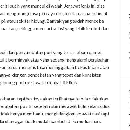
risi putih yang muncul di wajah. Jerawat jenis ini bisa
dan mengurangi rasa percaya diri, terutama saat muncul
 pipi, atau sekitar hidung. Banyak yang sudah mencoba
uaskan, sehingga mencari solusi yang lebih lembut dan
cil dari penyumbatan pori yang terisi sebum dan sel
a kulit berminyak atau yang sedang mengalami perubahan
arkan terus-menerus bisa meninggalkan bekas hitam atau
nya, dengan pendekatan yang tepat dan konsisten,
antung pada perawatan mahal di klinik.
baran, tapi hasilnya akan terlihat nyata bila dilakukan
rubahan positif setelah rutin merawat kulit selama dua
tidak hanya membantu menghilangkan jerawat nasi tapi
eluruhan agar tidak mudah kambuh di kemudian hari.