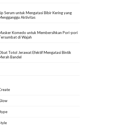
Lip Serum untuk Mengatasi Bibir Kering yang
Mengganggu Aktivitas
Masker Komedo untuk Membersihkan Pori-pori
Tersumbat di Wajah
Obat Totol Jerawat Efektif Mengatasi Bintik
Merah Bandel
Create
Glow
Hype
Style