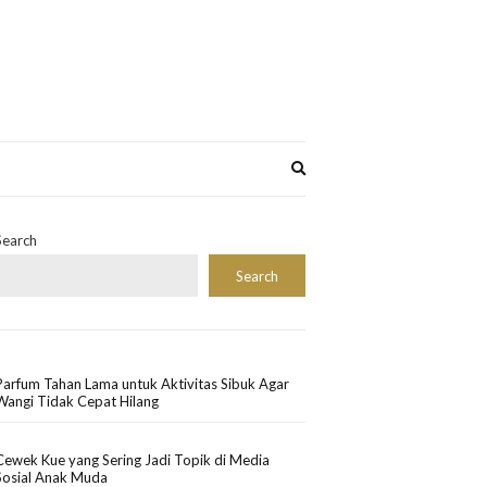
Expand
search
form
Search
Search
Parfum Tahan Lama untuk Aktivitas Sibuk Agar
Wangi Tidak Cepat Hilang
Cewek Kue yang Sering Jadi Topik di Media
Sosial Anak Muda