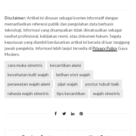
Disclaimer:
Artikel ini disusun sebagai konten informatif dengan
memanfaatkan referensi publik dan pengolahan data berbasis
teknologi. Informasi yang disampaikan tidak dimaksudkan sebagai
nasihat profesional, kebijakan resmi, atau dokumen hukum. Segala
keputusan yang diambil berdasarkan artikel ini berada di luar tanggung
jawab pengelola. Informasi lebih lanjut tersedia di
Privacy Policy
Gaya
Modern.
cara muka simetris
kecantikan alami
kesehatan kulit wajah
latihan otot wajah
perawatan wajah alami
pijat wajah
postur tubuh baik
rahasia wajah simetris
tips kecantikan
wajah simetris