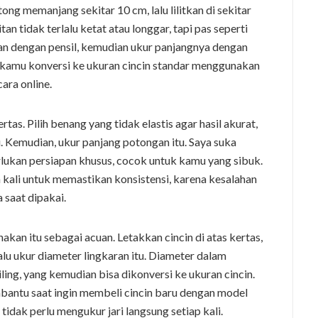
ong memanjang sekitar 10 cm, lalu lilitkan di sekitar
itan tidak terlalu ketat atau longgar, tapi pas seperti
uan dengan pensil, kemudian ukur panjangnya dengan
sa kamu konversi ke ukuran cincin standar menggunakan
ara online.
tas. Pilih benang yang tidak elastis agar hasil akurat,
emu. Kemudian, ukur panjang potongan itu. Saya suka
lukan persiapan khusus, cocok untuk kamu yang sibuk.
 kali untuk memastikan konsistensi, karena kesalahan
 saat dipakai.
akan itu sebagai acuan. Letakkan cincin di atas kertas,
alu ukur diameter lingkaran itu. Diameter dalam
ling, yang kemudian bisa dikonversi ke ukuran cincin.
bantu saat ingin membeli cincin baru dengan model
idak perlu mengukur jari langsung setiap kali.