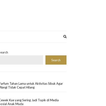
Expand
search
form
Search
Search
Parfum Tahan Lama untuk Aktivitas Sibuk Agar
Wangi Tidak Cepat Hilang
Cewek Kue yang Sering Jadi Topik di Media
Sosial Anak Muda