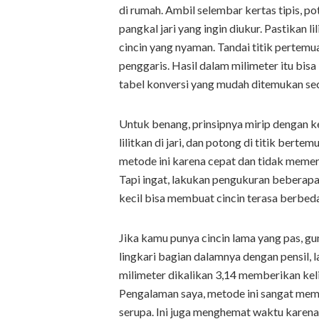
di rumah. Ambil selembar kertas tipis, pot
pangkal jari yang ingin diukur. Pastikan lil
cincin yang nyaman. Tandai titik pertem
penggaris. Hasil dalam milimeter itu bi
tabel konversi yang mudah ditemukan sec
Untuk benang, prinsipnya mirip dengan ker
lilitkan di jari, dan potong di titik bert
metode ini karena cepat dan tidak memer
Tapi ingat, lakukan pengukuran beberapa
kecil bisa membuat cincin terasa berbeda
Jika kamu punya cincin lama yang pas, gun
lingkari bagian dalamnya dengan pensil, l
milimeter dikalikan 3,14 memberikan keli
Pengalaman saya, metode ini sangat mem
serupa. Ini juga menghemat waktu karena t