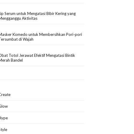
Lip Serum untuk Mengatasi Bibir Kering yang
Mengganggu Aktivitas
Masker Komedo untuk Membersihkan Pori-pori
Tersumbat di Wajah
Obat Totol Jerawat Efektif Mengatasi Bintik
Merah Bandel
Create
Glow
Hype
Style