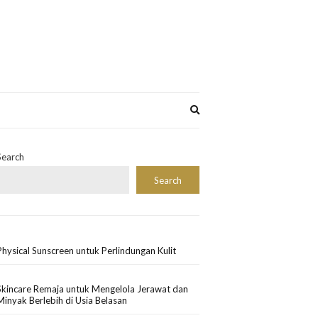
Expand
search
form
Search
Search
Physical Sunscreen untuk Perlindungan Kulit
Skincare Remaja untuk Mengelola Jerawat dan
Minyak Berlebih di Usia Belasan