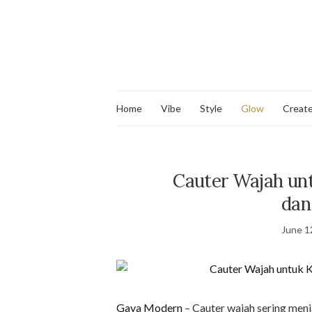
Home
Vibe
Style
Glow
Creat
Cauter Wajah unt
dan
June 1
Gaya Modern
– Cauter wajah sering menj