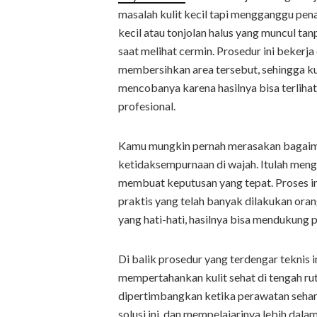
masalah kulit kecil tapi mengganggu pena
kecil atau tonjolan halus yang muncul 
saat melihat cermin. Prosedur ini bekerj
membersihkan area tersebut, sehingga kul
mencobanya karena hasilnya bisa terlihat
profesional.
Kamu mungkin pernah merasakan bagaima
ketidaksempurnaan di wajah. Itulah me
membuat keputusan yang tepat. Proses in
praktis yang telah banyak dilakukan ora
yang hati-hati, hasilnya bisa mendukung 
Di balik prosedur yang terdengar teknis i
mempertahankan kulit sehat di tengah rut
dipertimbangkan ketika perawatan sehari
solusi ini, dan mempelajarinya lebih dal