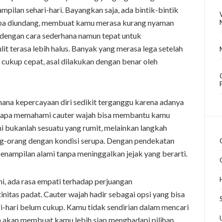
mpilan sehari-hari. Bayangkan saja, ada bintik-bintik
tanpa diundang, membuat kamu merasa kurang nyaman
a dengan cara sederhana namun tepat untuk
it terasa lebih halus. Banyak yang merasa lega setelah
 cukup cepat, asal dilakukan dengan benar oleh
na kepercayaan diri sedikit terganggu karena adanya
ngapa memahami cauter wajah bisa membantu kamu
i bukanlah sesuatu yang rumit, melainkan langkah
ng-orang dengan kondisi serupa. Dengan pendekatan
penampilan alami tanpa meninggalkan jejak yang berarti.
ni, ada rasa empati terhadap perjuangan
initas padat. Cauter wajah hadir sebagai opsi yang bisa
-hari belum cukup. Kamu tidak sendirian dalam mencari
am akan membuat kamu lebih siap menghadapi pilihan