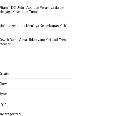
Vitamin D3 Untuk Apa dan Perannya dalam
Menjaga Kesehatan Tubuh
Moisturizer untuk Menjaga Kelembapan Kulit
Cewek Bumi: Gaya Hidup yang Kini Jadi Tren
Populer
Create
Glow
Hype
Style
Uncategorized