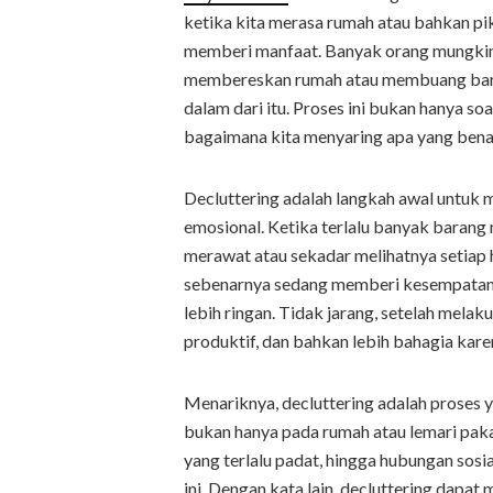
ketika kita merasa rumah atau bahkan pik
memberi manfaat. Banyak orang mungkin 
membereskan rumah atau membuang baran
dalam dari itu. Proses ini bukan hanya s
bagaimana kita menyaring apa yang benar
Decluttering adalah langkah awal untuk 
emosional. Ketika terlalu banyak barang 
merawat atau sekadar melihatnya setiap 
sebenarnya sedang memberi kesempatan ba
lebih ringan. Tidak jarang, setelah melak
produktif, dan bahkan lebih bahagia karen
Menariknya, decluttering adalah proses 
bukan hanya pada rumah atau lemari paka
yang terlalu padat, hingga hubungan sosia
ini. Dengan kata lain, decluttering dapa