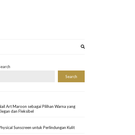
Expand
search
form
Search
Search
Nail Art Maroon sebagai Pilihan Warna yang
Elegan dan Fleksibel
Physical Sunscreen untuk Perlindungan Kulit