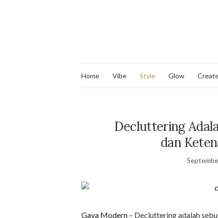
Home
Vibe
Style
Glow
Creat
Decluttering Ada
dan Keten
September
Gaya Modern
– Decluttering adalah sebu