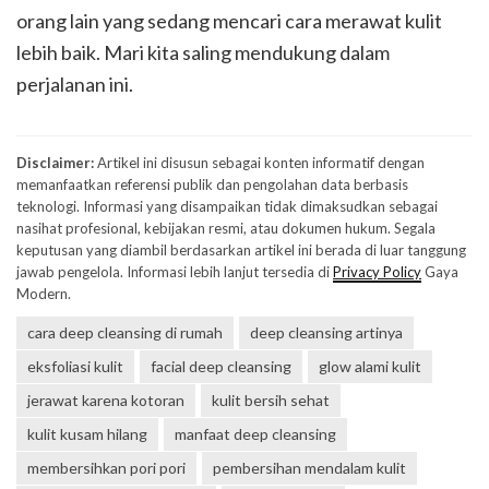
orang lain yang sedang mencari cara merawat kulit
lebih baik. Mari kita saling mendukung dalam
perjalanan ini.
Disclaimer:
Artikel ini disusun sebagai konten informatif dengan
memanfaatkan referensi publik dan pengolahan data berbasis
teknologi. Informasi yang disampaikan tidak dimaksudkan sebagai
nasihat profesional, kebijakan resmi, atau dokumen hukum. Segala
keputusan yang diambil berdasarkan artikel ini berada di luar tanggung
jawab pengelola. Informasi lebih lanjut tersedia di
Privacy Policy
Gaya
Modern.
cara deep cleansing di rumah
deep cleansing artinya
eksfoliasi kulit
facial deep cleansing
glow alami kulit
jerawat karena kotoran
kulit bersih sehat
kulit kusam hilang
manfaat deep cleansing
membersihkan pori pori
pembersihan mendalam kulit