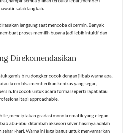
ral, hampir semua pilihan terbuka lebar, memberi
awatir salah langkah.
a dirasakan langsung saat mencoba di cermin. Banyak
buat proses memilih busana jadi lebih intuitif dan
yang Direkomendasikan
untuk gamis biru dongker cocok dengan jilbab warna apa.
h atau krem bisa memberikan kontras yang segar,
rsih. Ini cocok untuk acara formal seperti rapat atau
profesional tapi approachable.
ubtle, menciptakan gradasi monokromatik yang elegan.
ab abu-abu, ditambah aksesori silver, hasilnya adalah
n sehari-hari. Warna ini juga bagus untuk menyamarkan