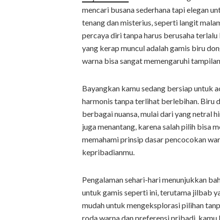
mencari busana sederhana tapi elegan u
tenang dan misterius, seperti langit mal
percaya diri tanpa harus berusaha terlal
yang kerap muncul adalah gamis biru don
warna bisa sangat memengaruhi tampilan
Bayangkan kamu sedang bersiap untuk aca
harmonis tanpa terlihat berlebihan. Bi
berbagai nuansa, mulai dari yang netral h
juga menantang, karena salah pilih bisa 
memahami prinsip dasar pencocokan war
kepribadianmu.
Pengalaman sehari-hari menunjukkan bah
untuk gamis seperti ini, terutama jilbab 
mudah untuk mengeksplorasi pilihan ta
roda warna dan preferensi pribadi, kam