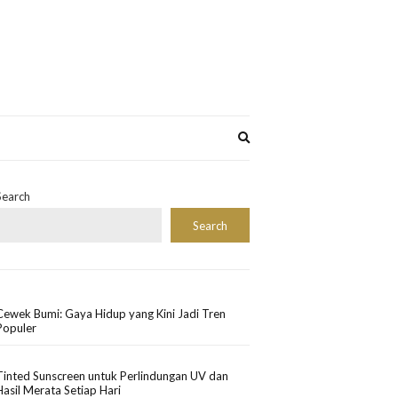
Expand
search
form
Search
Search
Cewek Bumi: Gaya Hidup yang Kini Jadi Tren
Populer
Tinted Sunscreen untuk Perlindungan UV dan
Hasil Merata Setiap Hari