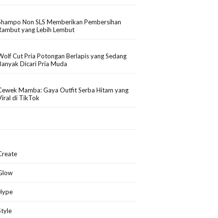
Shampo Non SLS Memberikan Pembersihan
Rambut yang Lebih Lembut
Wolf Cut Pria Potongan Berlapis yang Sedang
Banyak Dicari Pria Muda
Cewek Mamba: Gaya Outfit Serba Hitam yang
Viral di TikTok
Create
Glow
Hype
Style