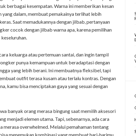
ntuk berbagai kesempatan. Warna ini memberikan kesan
am yang dalam, membuat pemakainya terlihat lebih
u keras. Saat memadukannya dengan jilbab, pertanyaan
gker cocok dengan jilbab warna apa, karena pemilihan
 keseluruhan.
ra keluarga atau pertemuan santai, dan ingin tampil
ru dongker punya kemampuan untuk beradaptasi dengan
ingga yang lebih berani. Ini membuatnya fleksibel, tapi
membuat outfit terasa kusam atau terlalu kontras. Dengan
na, kamu bisa menciptakan gaya yang sesuai dengan
wa banyak orang merasa bingung saat memilih aksesori
yang menjadi elemen utama. Tapi, sebenarnya, ada cara
npa merasa overwhelmed. Melalui pemahaman tentang
u bisa menemukan kombinasi yang membuat hari-harimu