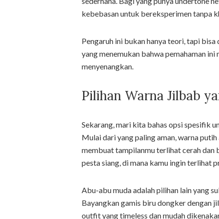
sederhana. Bagi yang punya undertone net
kebebasan untuk bereksperimen tanpa kh
Pengaruh ini bukan hanya teori, tapi bis
yang menemukan bahwa pemahaman ini mem
menyenangkan.
Pilihan Warna Jilbab 
Sekarang, mari kita bahas opsi spesifik 
Mulai dari yang paling aman, warna puti
membuat tampilanmu terlihat cerah dan be
pesta siang, di mana kamu ingin terlihat 
Abu-abu muda adalah pilihan lain yang s
Bayangkan gamis biru dongker dengan jilb
outfit yang timeless dan mudah dikenaka