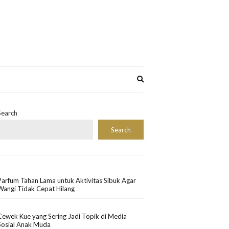
Expand
search
form
Search
Search
Parfum Tahan Lama untuk Aktivitas Sibuk Agar
Wangi Tidak Cepat Hilang
Cewek Kue yang Sering Jadi Topik di Media
Sosial Anak Muda