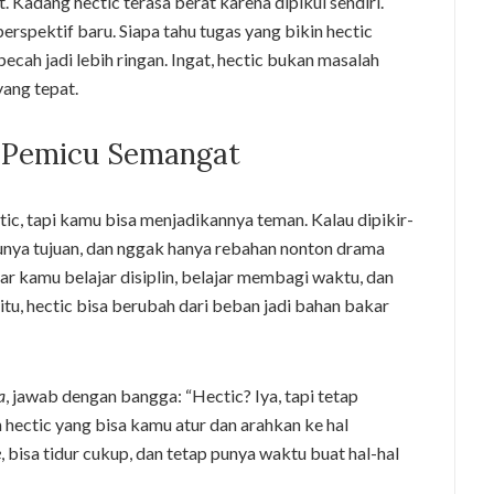
. Kadang hectic terasa berat karena dipikul sendiri.
erspektif baru. Siapa tahu tugas yang bikin hectic
pecah jadi lebih ringan. Ingat, hectic bukan masalah
ang tepat.
i Pemicu Semangat
ic, tapi kamu bisa menjadikannya teman. Kalau dipikir-
punya tujuan, dan nggak hanya rebahan nonton drama
ar kamu belajar disiplin, belajar membagi waktu, dan
itu, hectic bisa berubah dari beban jadi bahan bakar
a
, jawab dengan bangga: “Hectic? Iya, tapi tetap
h hectic yang bisa kamu atur dan arahkan ke hal
e
, bisa tidur cukup, dan tetap punya waktu buat hal-hal