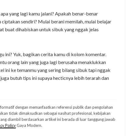
 apa yang lagi kamu jalani? Apakah benar-benar
ciptakan sendiri? Mulai berani memilah, mulai belajar
at buat dihabiskan untuk sibuk yang nggak jelas
u ini? Yuk, bagikan cerita kamu di kolom komentar.
ntu orang lain yang juga lagi berusaha menaklukkan
kel ini ke temanmu yang sering bilang sibuk tapi nggak
uga butuh tips ini supaya hecticnya lebih terarah dan
informatif dengan memanfaatkan referensi publik dan pengolahan
ikan tidak dimaksudkan sebagai nasihat profesional, kebijakan
ng diambil berdasarkan artikel ini berada di luar tanggung jawab
cy Policy
Gaya Modern.