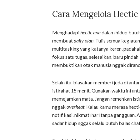
Cara Mengelola Hectic
Menghadapi
hectic apa
dalam hidup butuh 
membuat
daily plan
. Tulis semua kegiata
multitasking yang katanya keren, padahal 
fokus satu tugas, selesaikan, baru pindah 
membuktikan otak manusia nggak diranca
Selain itu, biasakan memberi jeda di antar
istirahat 15 menit. Gunakan waktu ini unt
memejamkan mata. Jangan remehkan istira
nggak
overheat
. Kalau kamu merasa hect
notifikasi, nikmati hari tanpa gangguan.
sadar hidup nggak selalu butuh balas chat