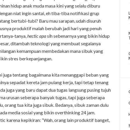
rminan hidup anak muda masa kini yang selalu diburu
an niat ingin santai, eh tiba-tiba notifikasi grup
datang bertubi-tubi? Baru mau sarapan, udah disuruh
arusnya produktif malah berubah jadi hari yang penuh
ertanya-tanya,
hectic apa
sih sebenarnya yang bikin hidup
 besar, ditambah teknologi yang membuat segalanya
a kehilangan kemampuan membedakan mana sibuk yang
kin stres berkepanjangan.
pi juga tentang bagaimana kita menanggapi beban yang
nya sepadat kereta jam pulang kerja, tapi tetap tenang
da juga yang baru dapat dua tugas langsung pusing tujuh
cuma urusan seberapa banyak tugas, tapi juga seberapa
u, orang tua kita juga sibuk. Bedanya, sibuk zaman dulu
ada media sosial yang bikin overthinking 24 jam.
ctic karena kepikiran: “Wah, orang lain produktif banget,