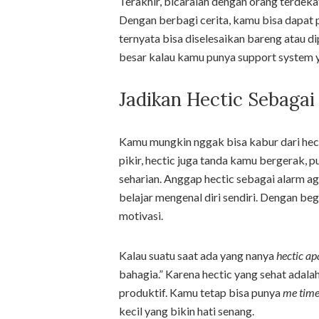
Terakhir, bicaralah dengan orang terdekat
Dengan berbagi cerita, kamu bisa dapat p
ternyata bisa diselesaikan bareng atau di
besar kalau kamu punya support system y
Jadikan Hectic Sebaga
Kamu mungkin nggak bisa kabur dari hect
pikir, hectic juga tanda kamu bergerak, 
seharian. Anggap hectic sebagai alarm ag
belajar mengenal diri sendiri. Dengan beg
motivasi.
Kalau suatu saat ada yang nanya
hectic ap
bahagia.” Karena hectic yang sehat adala
produktif. Kamu tetap bisa punya
me tim
kecil yang bikin hati senang.