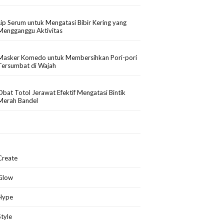
Lip Serum untuk Mengatasi Bibir Kering yang
Mengganggu Aktivitas
Masker Komedo untuk Membersihkan Pori-pori
Tersumbat di Wajah
Obat Totol Jerawat Efektif Mengatasi Bintik
Merah Bandel
Create
Glow
Hype
Style