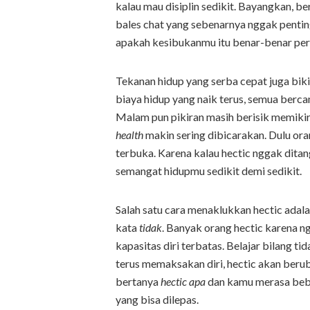
kalau mau disiplin sedikit. Bayangkan, 
bales chat yang sebenarnya nggak pent
apakah kesibukanmu itu benar-benar perl
Tekanan hidup yang serba cepat juga bikin 
biaya hidup yang naik terus, semua berc
Malam pun pikiran masih berisik memikir
health
makin sering dibicarakan. Dulu ora
terbuka. Karena kalau hectic nggak ditan
semangat hidupmu sedikit demi sedikit.
Salah satu cara menaklukkan hectic adala
kata
tidak
. Banyak orang hectic karena 
kapasitas diri terbatas. Belajar bilang 
terus memaksakan diri, hectic akan berub
bertanya
hectic apa
dan kamu merasa beba
yang bisa dilepas.