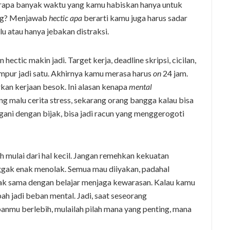
berapa banyak waktu yang kamu habiskan hanya untuk
ing? Menjawab
hectic apa
berarti kamu juga harus sadar
u atau hanya jebakan distraksi.
hectic makin jadi. Target kerja, deadline skripsi, cicilan,
ampur jadi satu. Akhirnya kamu merasa harus
on
24 jam.
kan kerjaan besok. Ini alasan kenapa
mental
ng malu cerita stress, sekarang orang bangga kalau bisa
gani dengan bijak, bisa jadi racun yang menggerogoti
h mulai dari hal kecil. Jangan remehkan kekuatan
nggak enak menolak. Semua mau diiyakan, padahal
tidak sama dengan belajar menjaga kewarasan. Kalau kamu
ah jadi beban mental. Jadi, saat seseorang
nmu berlebih, mulailah pilah mana yang penting, mana