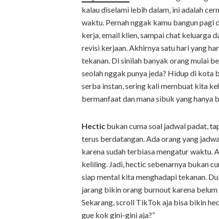
kalau diselami lebih dalam, ini adalah ce
waktu. Pernah nggak kamu bangun pagi deng
kerja, email klien, sampai chat keluarga 
revisi kerjaan. Akhirnya satu hari yang h
tekanan. Di sinilah banyak orang mulai b
seolah nggak punya jeda? Hidup di kota
serba instan, sering kali membuat kit
bermanfaat dan mana sibuk yang hanya bi
Hectic
bukan cuma soal jadwal padat, ta
terus berdatangan. Ada orang yang jadwal
karena sudah terbiasa mengatur waktu. A
keliling. Jadi, hectic sebenarnya bukan 
siap mental kita menghadapi tekanan. Dul
jarang bikin orang burnout karena belum 
Sekarang, scroll TikTok aja bisa bikin he
gue kok gini-gini aja?”