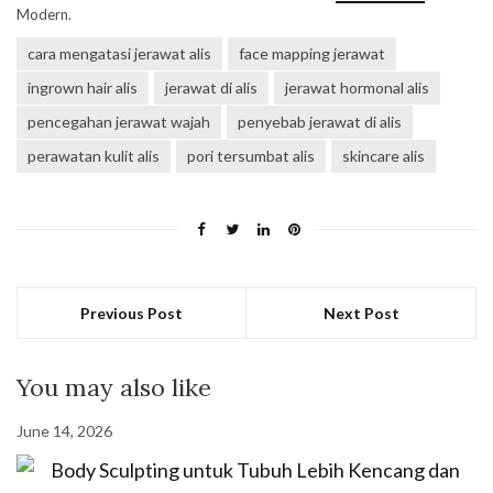
Modern.
cara mengatasi jerawat alis
face mapping jerawat
ingrown hair alis
jerawat di alis
jerawat hormonal alis
pencegahan jerawat wajah
penyebab jerawat di alis
perawatan kulit alis
pori tersumbat alis
skincare alis
Previous Post
Next Post
You may also like
June 14, 2026