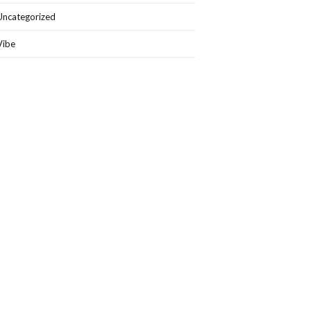
Uncategorized
Vibe