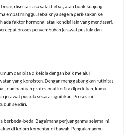
besar, disertai rasa sakit hebat, atau tidak kunjung
ma empat minggu, sebaiknya segera periksakan ke
h ada faktor hormonal atau kondisi lain yang mendasari.
percepat proses penyembuhan jerawat pustula dan
g umum dan bisa dikelola dengan baik melalui
watan yang konsisten. Dengan menggabungkan rutinitas
hat, dan bantuan profesional ketika diperlukan, kamu
 jerawat pustula secara signifikan. Proses ini
ubuh sendiri.
la berbeda-beda. Bagaimana perjuanganmu selama ini
itakan di kolom komentar di bawah. Pengalamanmu