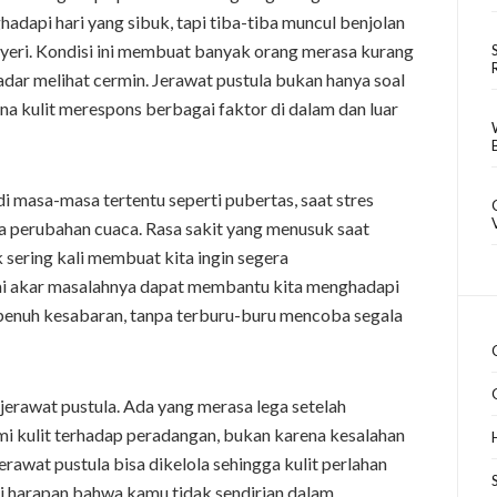
dapi hari yang sibuk, tapi tiba-tiba muncul benjolan
yeri. Kondisi ini membuat banyak orang merasa kurang
dar melihat cermin. Jerawat pustula bukan hanya soal
na kulit merespons berbagai faktor di dalam dan luar
 masa-masa tertentu seperti pubertas, saat stres
 perubahan cuaca. Rasa sakit yang menusuk saat
sering kali membuat kita ingin segera
 akar masalahnya dapat membantu kita menghadapi
 penuh kesabaran, tanpa terburu-buru mencoba segala
 jerawat pustula. Ada yang merasa lega setelah
mi kulit terhadap peradangan, bukan karena kesalahan
rawat pustula bisa dikelola sehingga kulit perlahan
i harapan bahwa kamu tidak sendirian dalam