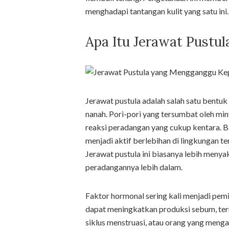
menghadapi tantangan kulit yang satu ini.
Apa Itu Jerawat Pustu
Jerawat pustula adalah salah satu bentuk 
nanah. Pori-pori yang tersumbat oleh min
reaksi peradangan yang cukup kentara. Ba
menjadi aktif berlebihan di lingkungan te
Jerawat pustula ini biasanya lebih menya
peradangannya lebih dalam.
Faktor hormonal sering kali menjadi pem
dapat meningkatkan produksi sebum, ter
siklus menstruasi, atau orang yang mengal