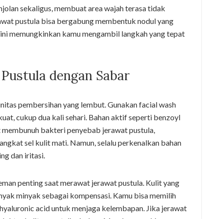
olan sekaligus, membuat area wajah terasa tidak
erawat pustula bisa bergabung membentuk nodul yang
ak dini memungkinkan kamu mengambil langkah yang tepat
Pustula dengan Sabar
tinitas pembersihan yang lembut. Gunakan facial wash
at, cukup dua kali sehari. Bahan aktif seperti benzoyl
t membunuh bakteri penyebab jerawat pustula,
ngkat sel kulit mati. Namun, selalu perkenalkan bahan
ng dan iritasi.
an penting saat merawat jerawat pustula. Kulit yang
anyak minyak sebagai kompensasi. Kamu bisa memilih
yaluronic acid untuk menjaga kelembapan. Jika jerawat