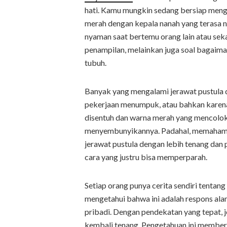
hati. Kamu mungkin sedang bersiap mengha
merah dengan kepala nanah yang terasa n
nyaman saat bertemu orang lain atau seka
penampilan, melainkan juga soal bagaima
tubuh.
Banyak yang mengalami jerawat pustula di
pekerjaan menumpuk, atau bahkan karena
disentuh dan warna merah yang mencolok 
menyembunyikannya. Padahal, memahami
jerawat pustula dengan lebih tenang dan
cara yang justru bisa memperparah.
Setiap orang punya cerita sendiri tentang
mengetahui bahwa ini adalah respons ala
pribadi. Dengan pendekatan yang tepat, je
kembali tenang. Pengetahuan ini member