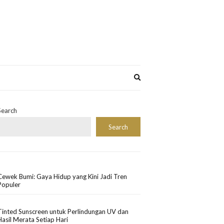
Expand
search
form
Search
Search
Cewek Bumi: Gaya Hidup yang Kini Jadi Tren
Populer
Tinted Sunscreen untuk Perlindungan UV dan
Hasil Merata Setiap Hari