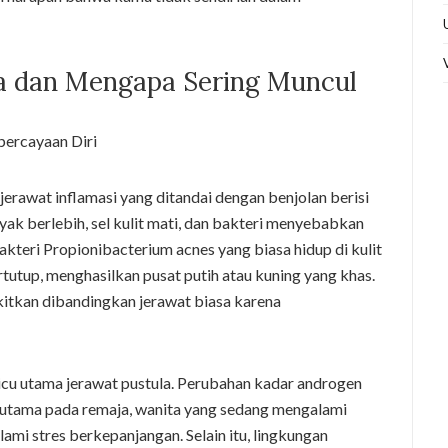
la dan Mengapa Sering Muncul
jerawat inflamasi yang ditandai dengan benjolan berisi
yak berlebih, sel kulit mati, dan bakteri menyebabkan
kteri Propionibacterium acnes yang biasa hidup di kulit
rtutup, menghasilkan pusat putih atau kuning yang khas.
kitkan dibandingkan jerawat biasa karena
icu utama jerawat pustula. Perubahan kadar androgen
utama pada remaja, wanita yang sedang mengalami
ami stres berkepanjangan. Selain itu, lingkungan