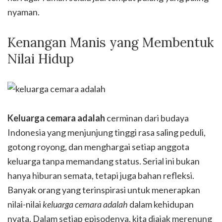
nyaman.
Kenangan Manis yang Membentuk
Nilai Hidup
Keluarga cemara adalah
cerminan dari budaya
Indonesia yang menjunjung tinggi rasa saling peduli,
gotong royong, dan menghargai setiap anggota
keluarga tanpa memandang status. Serial ini bukan
hanya hiburan semata, tetapi juga bahan refleksi.
Banyak orang yang terinspirasi untuk menerapkan
nilai-nilai
keluarga cemara adalah
dalam kehidupan
nyata. Dalam setiap episodenya, kita diajak merenung