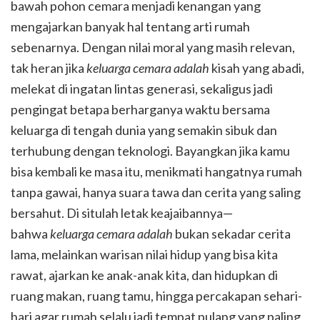
bawah pohon cemara menjadi kenangan yang
mengajarkan banyak hal tentang arti rumah
sebenarnya. Dengan nilai moral yang masih relevan,
tak heran jika
keluarga cemara adalah
kisah yang abadi,
melekat di ingatan lintas generasi, sekaligus jadi
pengingat betapa berharganya waktu bersama
keluarga di tengah dunia yang semakin sibuk dan
terhubung dengan teknologi. Bayangkan jika kamu
bisa kembali ke masa itu, menikmati hangatnya rumah
tanpa gawai, hanya suara tawa dan cerita yang saling
bersahut. Di situlah letak keajaibannya—
bahwa
keluarga cemara adalah
bukan sekadar cerita
lama, melainkan warisan nilai hidup yang bisa kita
rawat, ajarkan ke anak-anak kita, dan hidupkan di
ruang makan, ruang tamu, hingga percakapan sehari-
hari agar rumah selalu jadi tempat pulang yang paling