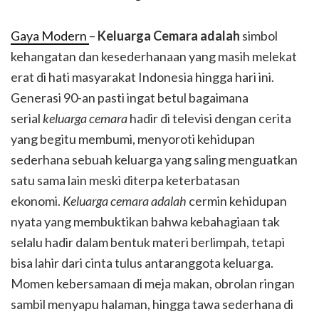
Gaya Modern
–
Keluarga Cemara adalah
simbol
kehangatan dan kesederhanaan yang masih melekat
erat di hati masyarakat Indonesia hingga hari ini.
Generasi 90-an pasti ingat betul bagaimana
serial
keluarga cemara
hadir di televisi dengan cerita
yang begitu membumi, menyoroti kehidupan
sederhana sebuah keluarga yang saling menguatkan
satu sama lain meski diterpa keterbatasan
ekonomi.
Keluarga cemara adalah
cermin kehidupan
nyata yang membuktikan bahwa kebahagiaan tak
selalu hadir dalam bentuk materi berlimpah, tetapi
bisa lahir dari cinta tulus antaranggota keluarga.
Momen kebersamaan di meja makan, obrolan ringan
sambil menyapu halaman, hingga tawa sederhana di