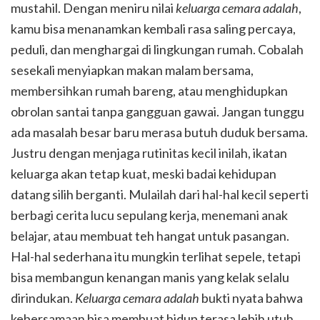
mustahil. Dengan meniru nilai
keluarga cemara adalah
,
kamu bisa menanamkan kembali rasa saling percaya,
peduli, dan menghargai di lingkungan rumah. Cobalah
sesekali menyiapkan makan malam bersama,
membersihkan rumah bareng, atau menghidupkan
obrolan santai tanpa gangguan gawai. Jangan tunggu
ada masalah besar baru merasa butuh duduk bersama.
Justru dengan menjaga rutinitas kecil inilah, ikatan
keluarga akan tetap kuat, meski badai kehidupan
datang silih berganti. Mulailah dari hal-hal kecil seperti
berbagi cerita lucu sepulang kerja, menemani anak
belajar, atau membuat teh hangat untuk pasangan.
Hal-hal sederhana itu mungkin terlihat sepele, tetapi
bisa membangun kenangan manis yang kelak selalu
dirindukan.
Keluarga cemara adalah
bukti nyata bahwa
kebersamaan bisa membuat hidup terasa lebih utuh.