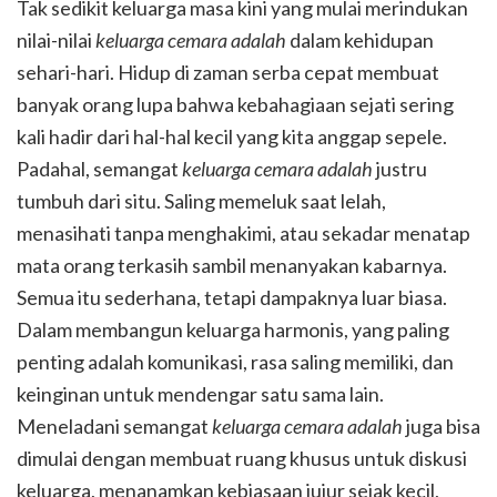
Tak sedikit keluarga masa kini yang mulai merindukan
nilai-nilai
keluarga cemara adalah
dalam kehidupan
sehari-hari. Hidup di zaman serba cepat membuat
banyak orang lupa bahwa kebahagiaan sejati sering
kali hadir dari hal-hal kecil yang kita anggap sepele.
Padahal, semangat
keluarga cemara adalah
justru
tumbuh dari situ. Saling memeluk saat lelah,
menasihati tanpa menghakimi, atau sekadar menatap
mata orang terkasih sambil menanyakan kabarnya.
Semua itu sederhana, tetapi dampaknya luar biasa.
Dalam membangun keluarga harmonis, yang paling
penting adalah komunikasi, rasa saling memiliki, dan
keinginan untuk mendengar satu sama lain.
Meneladani semangat
keluarga cemara adalah
juga bisa
dimulai dengan membuat ruang khusus untuk diskusi
keluarga, menanamkan kebiasaan jujur sejak kecil,