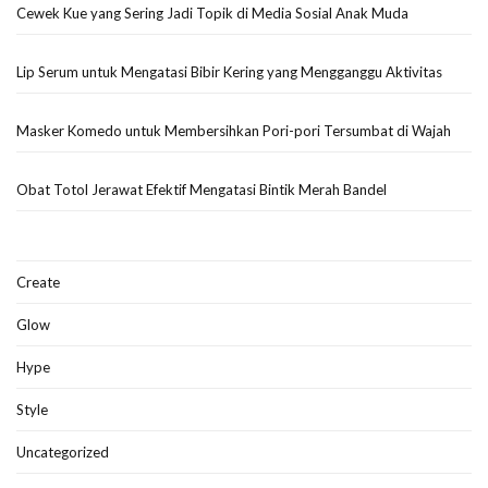
Cewek Kue yang Sering Jadi Topik di Media Sosial Anak Muda
Lip Serum untuk Mengatasi Bibir Kering yang Mengganggu Aktivitas
Masker Komedo untuk Membersihkan Pori-pori Tersumbat di Wajah
Obat Totol Jerawat Efektif Mengatasi Bintik Merah Bandel
Create
Glow
Hype
Style
Uncategorized