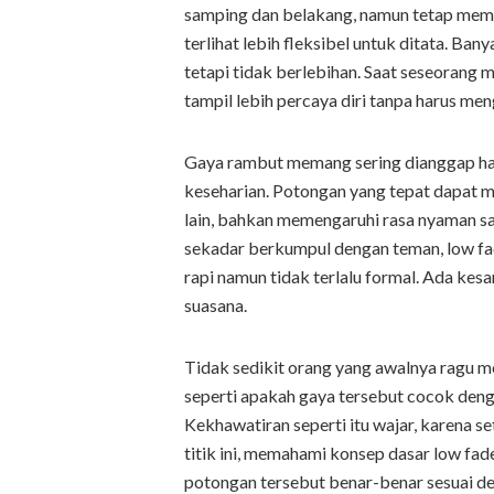
samping dan belakang, namun tetap memp
terlihat lebih fleksibel untuk ditata. B
tetapi tidak berlebihan. Saat seseorang 
tampil lebih percaya diri tanpa harus me
Gaya rambut memang sering dianggap hal
keseharian. Potongan yang tepat dapat 
lain, bahkan memengaruhi rasa nyaman saat
sekadar berkumpul dengan teman, low fad
rapi namun tidak terlalu formal. Ada ke
suasana.
Tidak sedikit orang yang awalnya ragu 
seperti apakah gaya tersebut cocok denga
Kekhawatiran seperti itu wajar, karena set
titik ini, memahami konsep dasar low 
potongan tersebut benar-benar sesuai de