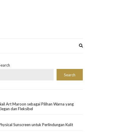
Expand
search
form
Search
Search
Nail Art Maroon sebagai Pilihan Warna yang
Elegan dan Fleksibel
Physical Sunscreen untuk Perlindungan Kulit