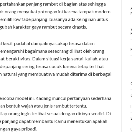
ertahankan panjang rambut di bagian atas sehingga
anyak orang menyukai potongan ini karena tampak modern
memilih low fade panjang, biasanya ada keinginan untuk
ngubah karakter gaya rambut secara drastis.
 kecil, padahal dampaknya cukup terasa dalam
memengaruhi bagaimana seseorang dilihat oleh orang
 beraktivitas. Dalam situasi kerja santai, kuliah, atau
e panjang sering terasa cocok karena tetap terlihat
san natural yang membuatnya mudah diterima di berbagai
mencoba model ini. Kadang muncul pertanyaan sederhana
n bentuk wajah atau jenis rambut tertentu.
iap orang ingin terlihat sesuai dengan dirinya sendiri. Di
fade panjang dapat membantu Kamu menentukan apakah
ngan gaya pribadi.