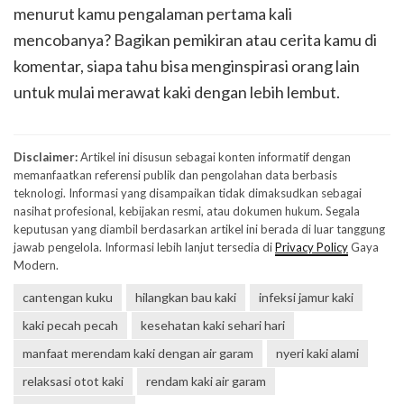
menurut kamu pengalaman pertama kali
mencobanya? Bagikan pemikiran atau cerita kamu di
komentar, siapa tahu bisa menginspirasi orang lain
untuk mulai merawat kaki dengan lebih lembut.
Disclaimer:
Artikel ini disusun sebagai konten informatif dengan
memanfaatkan referensi publik dan pengolahan data berbasis
teknologi. Informasi yang disampaikan tidak dimaksudkan sebagai
nasihat profesional, kebijakan resmi, atau dokumen hukum. Segala
keputusan yang diambil berdasarkan artikel ini berada di luar tanggung
jawab pengelola. Informasi lebih lanjut tersedia di
Privacy Policy
Gaya
Modern.
cantengan kuku
hilangkan bau kaki
infeksi jamur kaki
kaki pecah pecah
kesehatan kaki sehari hari
manfaat merendam kaki dengan air garam
nyeri kaki alami
relaksasi otot kaki
rendam kaki air garam